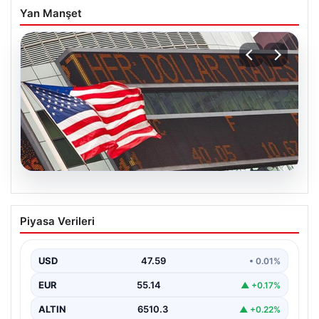
Yan Manşet
05.08.2026
FED faiz kararı ne zaman açıklanacak?
Piyasa Verileri
Nisan ayı faiz beklentisi belli oldu
USD
47.59
• 0.01%
EUR
55.14
▲ +0.17%
ALTIN
6510.3
▲ +0.22%