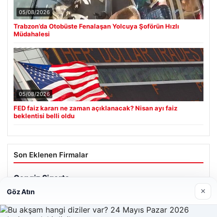
05/08/2026
Trabzon’da Otobüste Fenalaşan Yolcuya Şoförün Hızlı
Müdahalesi
05/08/2026
FED faiz kararı ne zaman açıklanacak? Nisan ayı faiz
beklentisi belli oldu
Son Eklenen Firmalar
Cengiz Sigorta
23/06/2026
×
Göz Atın