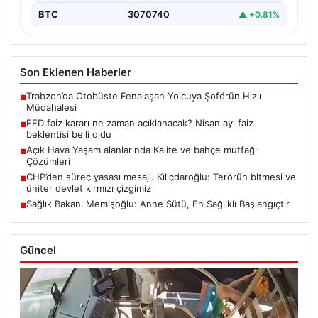
BTC
3070740
▲ +0.81%
Son Eklenen Haberler
Trabzon’da Otobüste Fenalaşan Yolcuya Şoförün Hızlı
■
Müdahalesi
FED faiz kararı ne zaman açıklanacak? Nisan ayı faiz
■
beklentisi belli oldu
Açık Hava Yaşam alanlarında Kalite ve bahçe mutfağı
■
Çözümleri
CHP’den süreç yasası mesajı. Kılıçdaroğlu: Terörün bitmesi ve
■
üniter devlet kırmızı çizgimiz
Sağlık Bakanı Memişoğlu: Anne Sütü, En Sağlıklı Başlangıçtır
■
Güncel