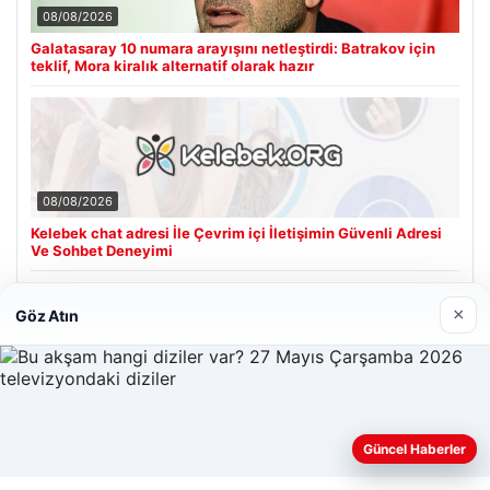
08/08/2026
Galatasaray 10 numara arayışını netleştirdi: Batrakov için
teklif, Mora kiralık alternatif olarak hazır
08/08/2026
Kelebek chat adresi İle Çevrim içi İletişimin Güvenli Adresi
Ve Sohbet Deneyimi
×
Göz Atın
Son Eklenen Firmalar
Hastaş Beton
26/05/2026
Web sitemizi nasıl kullandığınızı daha iyi anlayabilmek,
Güncel Haberler
deneyiminizi kişiselleştirmek ve geliştirmek amacıyla çerezler