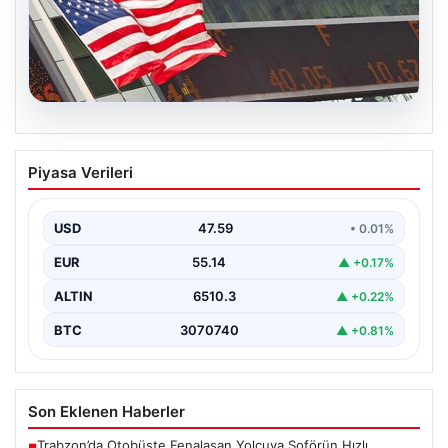
05.08.2026
FED faiz kararı ne zaman açıklanacak?
Piyasa Verileri
Nisan ayı faiz beklentisi belli oldu
USD
47.59
• 0.01%
EUR
55.14
▲ +0.17%
ALTIN
6510.3
▲ +0.22%
BTC
3070740
▲ +0.81%
Son Eklenen Haberler
Trabzon’da Otobüste Fenalaşan Yolcuya Şoförün Hızlı
■