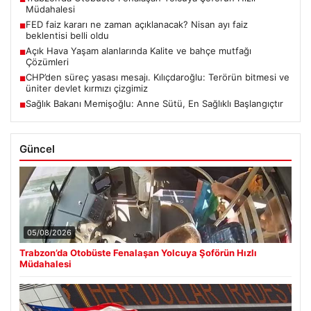
Müdahalesi
FED faiz kararı ne zaman açıklanacak? Nisan ayı faiz
■
beklentisi belli oldu
Açık Hava Yaşam alanlarında Kalite ve bahçe mutfağı
■
Çözümleri
CHP’den süreç yasası mesajı. Kılıçdaroğlu: Terörün bitmesi ve
■
üniter devlet kırmızı çizgimiz
Sağlık Bakanı Memişoğlu: Anne Sütü, En Sağlıklı Başlangıçtır
■
Güncel
05/08/2026
Trabzon’da Otobüste Fenalaşan Yolcuya Şoförün Hızlı
Müdahalesi