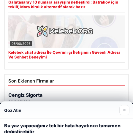
Galatasaray 10 numara arayışını netleştirdi: Batrakov için
teklif, Mora kiralık alternatif olarak hazır
08/08/2026
Kelebek chat adresi İle Çevrim içi İletişimin Güvenli Adresi
Ve Sohbet Deneyimi
Son Eklenen Firmalar
Cengiz Sigorta
23/06/2026
×
Göz Atın
Web sitemizi nasıl kullandığınızı daha iyi anlayabilmek,
deneyiminizi kişiselleştirmek ve geliştirmek amacıyla çerezler
kullanıyoruz.
Çerez Politikamız
Bu yaz yapacağınız tek bir hata hayatınızı tamamen
değiştirebilir
Reddet
Kabul Et