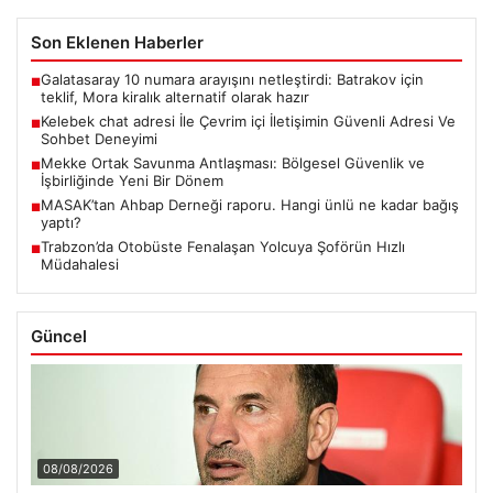
Son Eklenen Haberler
Galatasaray 10 numara arayışını netleştirdi: Batrakov için
■
teklif, Mora kiralık alternatif olarak hazır
Kelebek chat adresi İle Çevrim içi İletişimin Güvenli Adresi Ve
■
Sohbet Deneyimi
Mekke Ortak Savunma Antlaşması: Bölgesel Güvenlik ve
■
İşbirliğinde Yeni Bir Dönem
MASAK’tan Ahbap Derneği raporu. Hangi ünlü ne kadar bağış
■
yaptı?
Trabzon’da Otobüste Fenalaşan Yolcuya Şoförün Hızlı
■
Müdahalesi
Güncel
08/08/2026