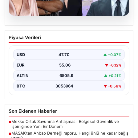
06.08.2026
MASAK’tan Ahbap Derneği raporu.
Piyasa Verileri
Hangi ünlü ne kadar bağış yaptı?
{"title": "MASAK'tan Ahbap Derneği Raporu: Ünlülerin
Bağışları ve Paranın Akibeti", "content": "Son dönemde
USD
47.70
▲ +0.07%
kamuoyunun…
EUR
55.06
▼ -0.12%
ALTIN
6505.9
▲ +0.21%
BTC
3053964
▼ -0.56%
Son Eklenen Haberler
Mekke Ortak Savunma Antlaşması: Bölgesel Güvenlik ve
■
İşbirliğinde Yeni Bir Dönem
MASAK’tan Ahbap Derneği raporu. Hangi ünlü ne kadar bağış
■