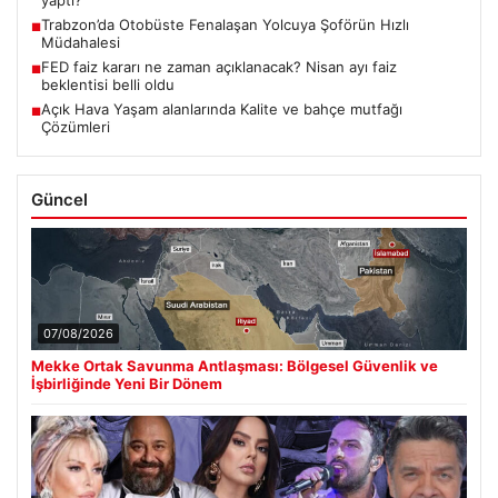
yaptı?
Trabzon’da Otobüste Fenalaşan Yolcuya Şoförün Hızlı
■
Müdahalesi
FED faiz kararı ne zaman açıklanacak? Nisan ayı faiz
■
beklentisi belli oldu
Açık Hava Yaşam alanlarında Kalite ve bahçe mutfağı
■
Çözümleri
Güncel
07/08/2026
Mekke Ortak Savunma Antlaşması: Bölgesel Güvenlik ve
İşbirliğinde Yeni Bir Dönem