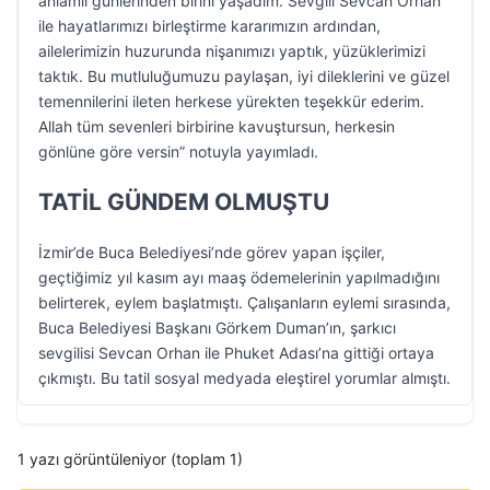
anlamlı günlerinden birini yaşadım. Sevgili Sevcan Orhan
ile hayatlarımızı birleştirme kararımızın ardından,
ailelerimizin huzurunda nişanımızı yaptık, yüzüklerimizi
taktık. Bu mutluluğumuzu paylaşan, iyi dileklerini ve güzel
temennilerini ileten herkese yürekten teşekkür ederim.
Allah tüm sevenleri birbirine kavuştursun, herkesin
gönlüne göre versin” notuyla yayımladı.
TATİL GÜNDEM OLMUŞTU
İzmir’de Buca Belediyesi’nde görev yapan işçiler,
geçtiğimiz yıl kasım ayı maaş ödemelerinin yapılmadığını
belirterek, eylem başlatmıştı. Çalışanların eylemi sırasında,
Buca Belediyesi Başkanı Görkem Duman’ın, şarkıcı
sevgilisi Sevcan Orhan ile Phuket Adası’na gittiği ortaya
çıkmıştı. Bu tatil sosyal medyada eleştirel yorumlar almıştı.
1 yazı görüntüleniyor (toplam 1)