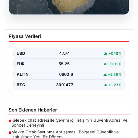
07.08.2026
Mekke Ortak Savunma Antlaşması:
Piyasa Verileri
Bölgesel Güvenlik ve İşbirliğinde Yeni
Bir Dönem
USD
47.74
▲ +0.18%
Türkiye, Suudi Arabistan ve Pakistan arasında
imzalanan Mekke Ortak Savunma Anlaşması, bölgesel
EUR
55.25
▲ +0.32%
ve küresel…
ALTIN
6660.6
▲ +2.59%
BTC
3091477
▲ +1.23%
Son Eklenen Haberler
Kelebek chat adresi İle Çevrim içi İletişimin Güvenli Adresi Ve
■
Sohbet Deneyimi
Mekke Ortak Savunma Antlaşması: Bölgesel Güvenlik ve
■
İşbirliğinde Yeni Bir Dönem