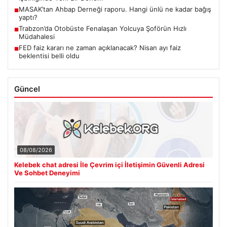
MASAK’tan Ahbap Derneği raporu. Hangi ünlü ne kadar bağış
■
yaptı?
Trabzon’da Otobüste Fenalaşan Yolcuya Şoförün Hızlı
■
Müdahalesi
FED faiz kararı ne zaman açıklanacak? Nisan ayı faiz
■
beklentisi belli oldu
Güncel
08/08/2026
Kelebek chat adresi İle Çevrim içi İletişimin Güvenli Adresi
Ve Sohbet Deneyimi