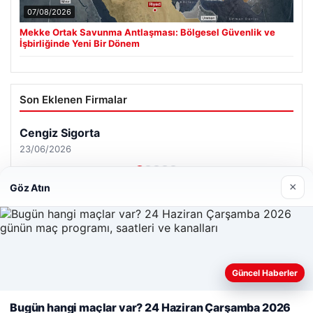
07/08/2026
Mekke Ortak Savunma Antlaşması: Bölgesel Güvenlik ve
İşbirliğinde Yeni Bir Dönem
Son Eklenen Firmalar
Cengiz Sigorta
23/06/2026
×
Göz Atın
© 2026 Renkli Yazı – Güncel Haberler
Web sitemizi nasıl kullandığınızı daha iyi anlayabilmek,
Güncel Haberler
Tercüme Bürosu
|
Malta Dil Okulu
|
lemagrup.com.tr
deneyiminizi kişiselleştirmek ve geliştirmek amacıyla çerezler
to
escort
escort
escort
iriş
ort
zle
scort
scort
scort
r escort
ort
io
kalı escort
anbul escort
avcılar escort
avcılar escort
avcılar escort
kullanıyoruz.
Çerez Politikamız
Bugün hangi maçlar var? 24 Haziran Çarşamba 2026