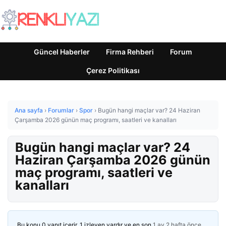
Güncel Haberler
Firma Rehberi
Forum
Çerez Politikası
Ana sayfa
›
Forumlar
›
Spor
›
Bugün hangi maçlar var? 24 Haziran
Çarşamba 2026 günün maç programı, saatleri ve kanalları
Bugün hangi maçlar var? 24
Haziran Çarşamba 2026 günün
maç programı, saatleri ve
kanalları
Bu konu 0 yanıt içerir, 1 izleyen vardır ve en son
1 ay 2 hafta önce