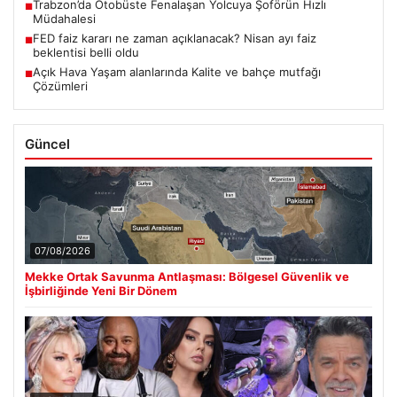
Trabzon’da Otobüste Fenalaşan Yolcuya Şoförün Hızlı
■
Müdahalesi
FED faiz kararı ne zaman açıklanacak? Nisan ayı faiz
■
beklentisi belli oldu
Açık Hava Yaşam alanlarında Kalite ve bahçe mutfağı
■
Çözümleri
Güncel
07/08/2026
Mekke Ortak Savunma Antlaşması: Bölgesel Güvenlik ve
İşbirliğinde Yeni Bir Dönem