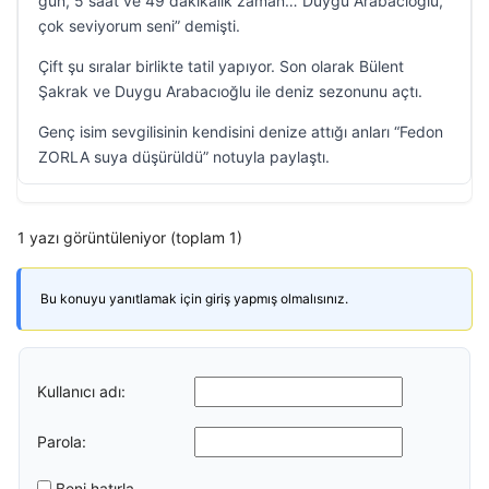
gün, 5 saat ve 49 dakikalık zaman… Duygu Arabacıoğlu,
çok seviyorum seni” demişti.
Çift şu sıralar birlikte tatil yapıyor. Son olarak Bülent
Şakrak ve Duygu Arabacıoğlu ile deniz sezonunu açtı.
Genç isim sevgilisinin kendisini denize attığı anları “Fedon
ZORLA suya düşürüldü” notuyla paylaştı.
1 yazı görüntüleniyor (toplam 1)
Bu konuyu yanıtlamak için giriş yapmış olmalısınız.
Kullanıcı adı:
Parola:
Beni hatırla