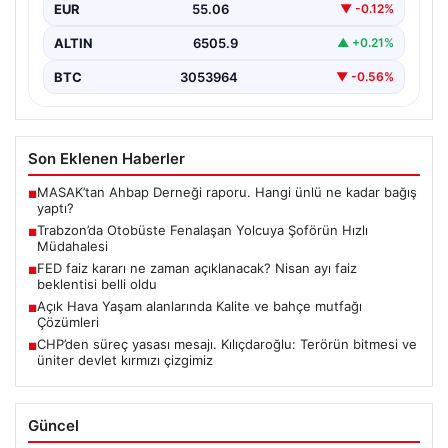
EUR
55.06
▼ -0.12%
ALTIN
6505.9
▲ +0.21%
BTC
3053964
▼ -0.56%
Son Eklenen Haberler
MASAK’tan Ahbap Derneği raporu. Hangi ünlü ne kadar bağış
■
yaptı?
Trabzon’da Otobüste Fenalaşan Yolcuya Şoförün Hızlı
■
Müdahalesi
FED faiz kararı ne zaman açıklanacak? Nisan ayı faiz
■
beklentisi belli oldu
Açık Hava Yaşam alanlarında Kalite ve bahçe mutfağı
■
Çözümleri
CHP’den süreç yasası mesajı. Kılıçdaroğlu: Terörün bitmesi ve
■
üniter devlet kırmızı çizgimiz
Güncel