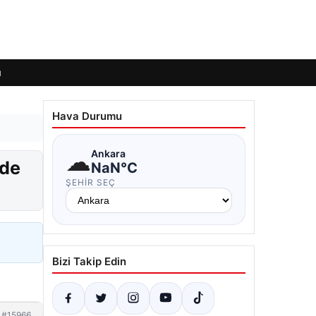
ı
Hava Durumu
☁
Ankara
nde
NaN°C
ŞEHIR SEÇ
Bizi Takip Edin
#15966