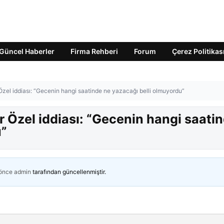
Güncel Haberler
Firma Rehberi
Forum
Çerez Politikas
zel iddiası: “Gecenin hangi saatinde ne yazacağı belli olmuyordu”
 Özel iddiası: “Gecenin hangi saati
u”
 önce
admin
tarafından güncellenmiştir.