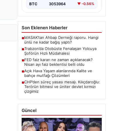
BTC
3053964
▼ -0.56%
Son Eklenen Haberler
MASAK’tan Ahbap Derneği raporu. Hangi
■
ünlü ne kadar bağış yaptı?
Trabzon’da Otobüste Fenalaşan Yolcuya
■
Şoförün Hızlı Müdahalesi
FED faiz kararı ne zaman açıklanacak?
■
Nisan ayı faiz beklentisi belli oldu
Açık Hava Yaşam alanlarında Kalite ve
■
bahçe mutfağı Çözümleri
CHP’den süreç yasası mesajı. Kılıçdaroğlu:
■
Terörün bitmesi ve üniter devlet kırmızı
çizgimiz
Güncel