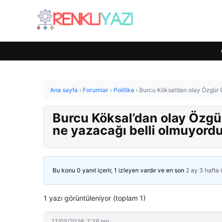
Ana sayfa
›
Forumlar
›
Politika
›
Burcu Köksal’dan olay Özgür Ö
Burcu Köksal’dan olay Özgür
ne yazacağı belli olmuyord
Bu konu 0 yanıt içerir, 1 izleyen vardır ve en son
2 ay 3 hafta
1 yazı görüntüleniyor (toplam 1)
17/05/2026: 7:36 pm