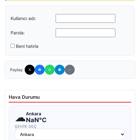
Kullanıcı adı:
Parola:
Beni hatırla
Paylaş:
Hava Durumu
☁
Ankara
NaN°C
ŞEHIR SEÇ