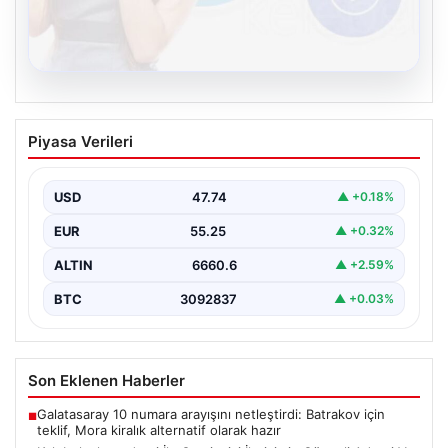
08.08.2026
Kelebek chat adresi İle Çevrim içi
Piyasa Verileri
İletişimin Güvenli Adresi Ve Sohbet
Deneyimi
USD
47.74
▲ +0.18%
Sanal çağında bireylerin kaliteli bir tarzda irtibat kurması
kritik bir önem ifade etmektedir. Halen…
EUR
55.25
▲ +0.32%
ALTIN
6660.6
▲ +2.59%
BTC
3092837
▲ +0.03%
Son Eklenen Haberler
Galatasaray 10 numara arayışını netleştirdi: Batrakov için
■
teklif, Mora kiralık alternatif olarak hazır