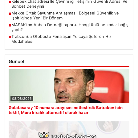
Kelebek chat adresi İle Çevrim içi İletişimin Güvenli Adresi Ve
■
Sohbet Deneyimi
Mekke Ortak Savunma Antlaşması: Bölgesel Güvenlik ve
■
İşbirliğinde Yeni Bir Dönem
MASAK’tan Ahbap Derneği raporu. Hangi ünlü ne kadar bağış
■
yaptı?
Trabzon’da Otobüste Fenalaşan Yolcuya Şoförün Hızlı
■
Müdahalesi
Güncel
08/08/2026
Galatasaray 10 numara arayışını netleştirdi: Batrakov için
teklif, Mora kiralık alternatif olarak hazır