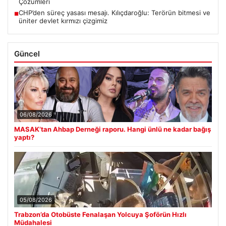
Çözümleri
CHP’den süreç yasası mesajı. Kılıçdaroğlu: Terörün bitmesi ve
■
üniter devlet kırmızı çizgimiz
Güncel
06/08/2026
MASAK’tan Ahbap Derneği raporu. Hangi ünlü ne kadar bağış
yaptı?
05/08/2026
Trabzon’da Otobüste Fenalaşan Yolcuya Şoförün Hızlı
Müdahalesi