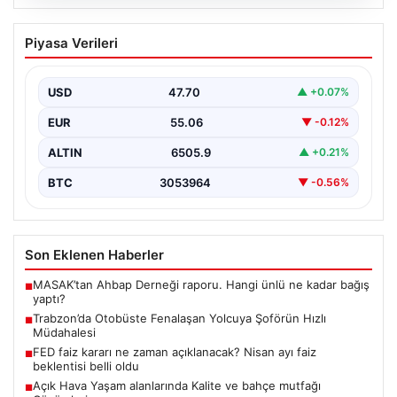
05.08.2026
Trabzon’da Otobüste Fenalaşan
Piyasa Verileri
Yolcuya Şoförün Hızlı Müdahalesi
Trabzon'da halk otobüsünde aniden rahatsızlanan 76
yaşındaki yolcu Hasan Öner’in hayatı, şoför Sinan
USD
47.70
▲ +0.07%
Erdoğan’ın…
EUR
55.06
▼ -0.12%
ALTIN
6505.9
▲ +0.21%
BTC
3053964
▼ -0.56%
Son Eklenen Haberler
MASAK’tan Ahbap Derneği raporu. Hangi ünlü ne kadar bağış
■
yaptı?
Trabzon’da Otobüste Fenalaşan Yolcuya Şoförün Hızlı
■
Müdahalesi
FED faiz kararı ne zaman açıklanacak? Nisan ayı faiz
■
beklentisi belli oldu
Açık Hava Yaşam alanlarında Kalite ve bahçe mutfağı
■