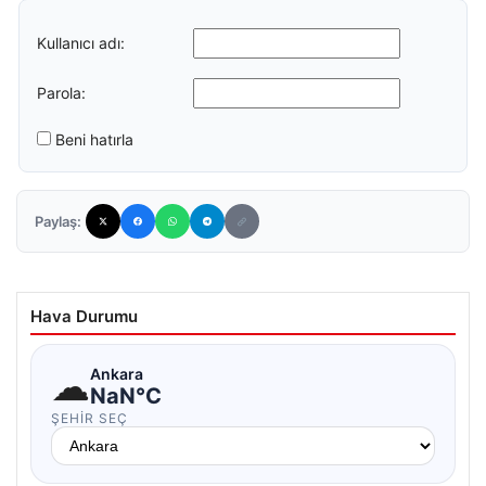
Kullanıcı adı:
Parola:
Beni hatırla
Paylaş:
Hava Durumu
☁
Ankara
NaN°C
ŞEHIR SEÇ