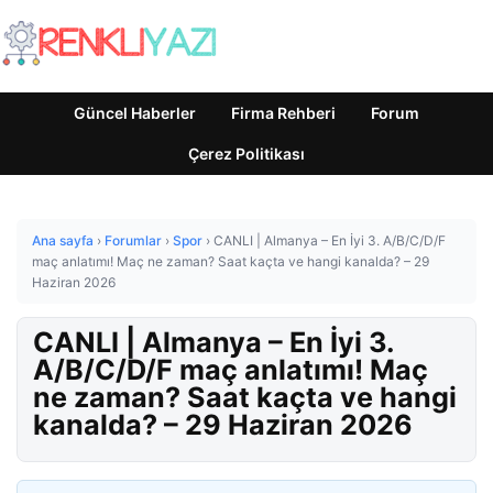
Güncel Haberler
Firma Rehberi
Forum
Çerez Politikası
Ana sayfa
›
Forumlar
›
Spor
›
CANLI | Almanya – En İyi 3. A/B/C/D/F
maç anlatımı! Maç ne zaman? Saat kaçta ve hangi kanalda? – 29
Haziran 2026
CANLI | Almanya – En İyi 3.
A/B/C/D/F maç anlatımı! Maç
ne zaman? Saat kaçta ve hangi
kanalda? – 29 Haziran 2026