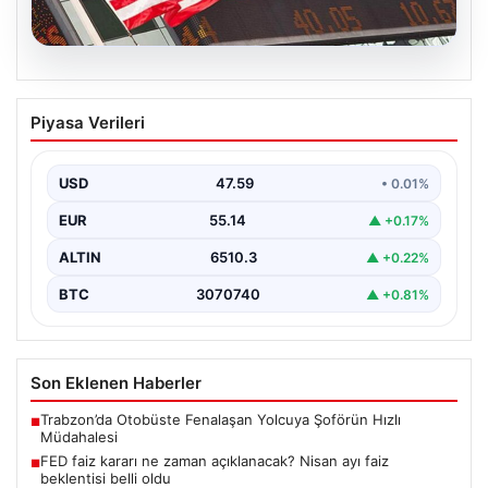
05.08.2026
FED faiz kararı ne zaman açıklanacak?
Piyasa Verileri
Nisan ayı faiz beklentisi belli oldu
USD
47.59
• 0.01%
EUR
55.14
▲ +0.17%
ALTIN
6510.3
▲ +0.22%
BTC
3070740
▲ +0.81%
Son Eklenen Haberler
Trabzon’da Otobüste Fenalaşan Yolcuya Şoförün Hızlı
■
Müdahalesi
FED faiz kararı ne zaman açıklanacak? Nisan ayı faiz
■
beklentisi belli oldu