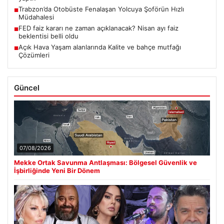
Trabzon’da Otobüste Fenalaşan Yolcuya Şoförün Hızlı
■
Müdahalesi
FED faiz kararı ne zaman açıklanacak? Nisan ayı faiz
■
beklentisi belli oldu
Açık Hava Yaşam alanlarında Kalite ve bahçe mutfağı
■
Çözümleri
Güncel
07/08/2026
Mekke Ortak Savunma Antlaşması: Bölgesel Güvenlik ve
İşbirliğinde Yeni Bir Dönem