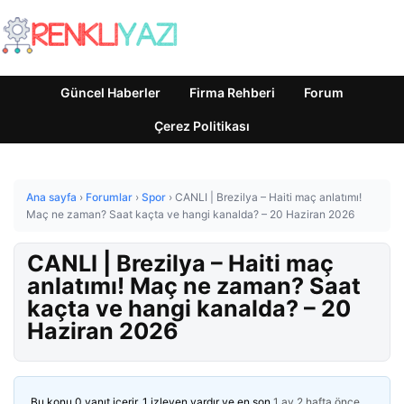
Güncel Haberler
Firma Rehberi
Forum
Çerez Politikası
Ana sayfa
›
Forumlar
›
Spor
›
CANLI | Brezilya – Haiti maç anlatımı!
Maç ne zaman? Saat kaçta ve hangi kanalda? – 20 Haziran 2026
CANLI | Brezilya – Haiti maç
anlatımı! Maç ne zaman? Saat
kaçta ve hangi kanalda? – 20
Haziran 2026
Bu konu 0 yanıt içerir, 1 izleyen vardır ve en son
1 ay 2 hafta önce