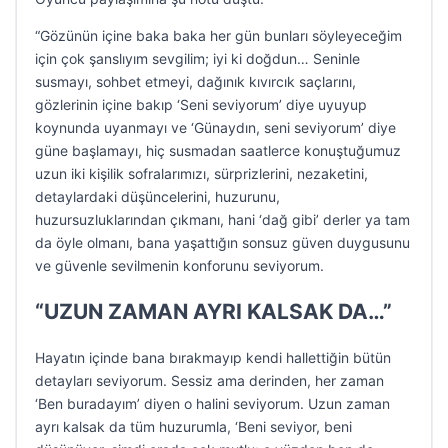
“Gözünün içine baka baka her gün bunları söyleyeceğim
için çok şanslıyım sevgilim; iyi ki doğdun… Seninle
susmayı, sohbet etmeyi, dağınık kıvırcık saçlarını,
gözlerinin içine bakıp ‘Seni seviyorum’ diye uyuyup
koynunda uyanmayı ve ‘Günaydın, seni seviyorum’ diye
güne başlamayı, hiç susmadan saatlerce konuştuğumuz
uzun iki kişilik sofralarımızı, sürprizlerini, nezaketini,
detaylardaki düşüncelerini, huzurunu,
huzursuzluklarından çıkmanı, hani ‘dağ gibi’ derler ya tam
da öyle olmanı, bana yaşattığın sonsuz güven duygusunu
ve güvenle sevilmenin konforunu seviyorum.
“UZUN ZAMAN AYRI KALSAK DA…”
Hayatın içinde bana bırakmayıp kendi hallettiğin bütün
detayları seviyorum. Sessiz ama derinden, her zaman
‘Ben buradayım’ diyen o halini seviyorum. Uzun zaman
ayrı kalsak da tüm huzurumla, ‘Beni seviyor, beni