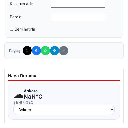
Kullanıcı adı:
Parola:
Beni hatırla
Paylaş:
Hava Durumu
☁
Ankara
NaN°C
ŞEHIR SEÇ