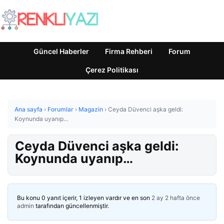
Güncel Haberler
Firma Rehberi
Forum
Çerez Politikası
Ana sayfa
›
Forumlar
›
Magazin
›
Ceyda Düvenci aşka geldi:
Koynunda uyanıp…
Ceyda Düvenci aşka geldi:
Koynunda uyanıp…
Bu konu 0 yanıt içerir, 1 izleyen vardır ve en son
2 ay 2 hafta önce
admin
tarafından güncellenmiştir.