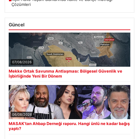
■
Çözümleri
Güncel
07/08/2026
Mekke Ortak Savunma Antlaşması: Bölgesel Güvenlik ve
İşbirliğinde Yeni Bir Dönem
06/08/2026
MASAK’tan Ahbap Derneği raporu. Hangi ünlü ne kadar bağış
yaptı?