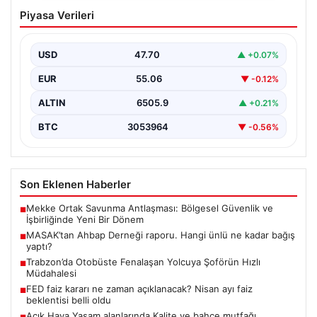
MASAK’tan Ahbap Derneği raporu.
Piyasa Verileri
Hangi ünlü ne kadar bağış yaptı?
{"title": "MASAK'tan Ahbap Derneği Raporu: Ünlülerin
Bağışları ve Paranın Akibeti", "content": "Son dönemde
USD
47.70
▲ +0.07%
kamuoyunun…
EUR
55.06
▼ -0.12%
ALTIN
6505.9
▲ +0.21%
BTC
3053964
▼ -0.56%
Son Eklenen Haberler
Mekke Ortak Savunma Antlaşması: Bölgesel Güvenlik ve
■
İşbirliğinde Yeni Bir Dönem
MASAK’tan Ahbap Derneği raporu. Hangi ünlü ne kadar bağış
■
yaptı?
Trabzon’da Otobüste Fenalaşan Yolcuya Şoförün Hızlı
■
Müdahalesi
FED faiz kararı ne zaman açıklanacak? Nisan ayı faiz
■
beklentisi belli oldu
Açık Hava Yaşam alanlarında Kalite ve bahçe mutfağı