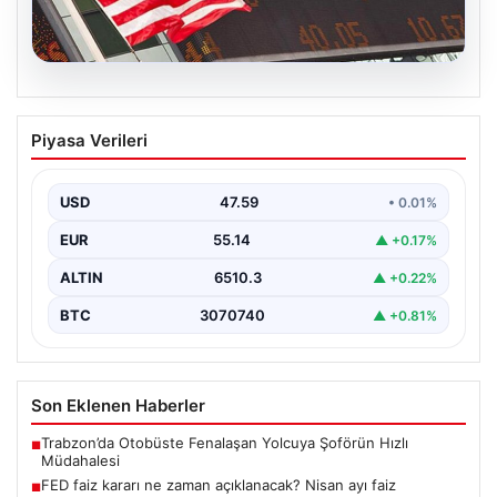
05.08.2026
FED faiz kararı ne zaman açıklanacak?
Piyasa Verileri
Nisan ayı faiz beklentisi belli oldu
USD
47.59
• 0.01%
EUR
55.14
▲ +0.17%
ALTIN
6510.3
▲ +0.22%
BTC
3070740
▲ +0.81%
Son Eklenen Haberler
Trabzon’da Otobüste Fenalaşan Yolcuya Şoförün Hızlı
■
Müdahalesi
FED faiz kararı ne zaman açıklanacak? Nisan ayı faiz
■