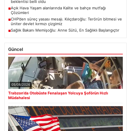
beklentisi belli oldu
Açık Hava Yaşam alanlarında Kalite ve bahçe mutfağı
■
Çözümleri
CHP’den süreç yasası mesajı. Kılıçdaroğlu: Terörün bitmesi ve
■
üniter devlet kırmızı çizgimiz
Sağlık Bakanı Memişoğlu: Anne Sütü, En Sağlıklı Başlangıçtır
■
Güncel
05/08/2026
Trabzon’da Otobüste Fenalaşan Yolcuya Şoförün Hızlı
Müdahalesi