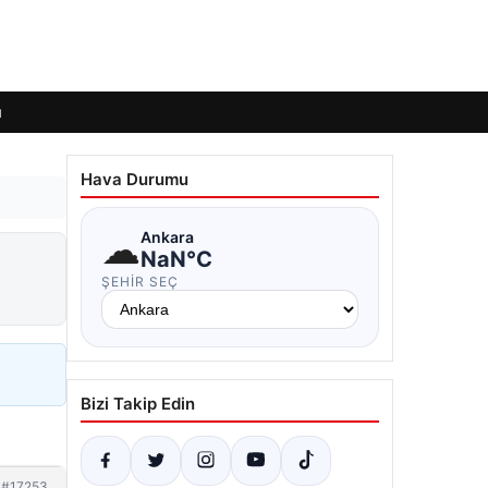
ı
Hava Durumu
☁
Ankara
NaN°C
ŞEHIR SEÇ
Bizi Takip Edin
#17253