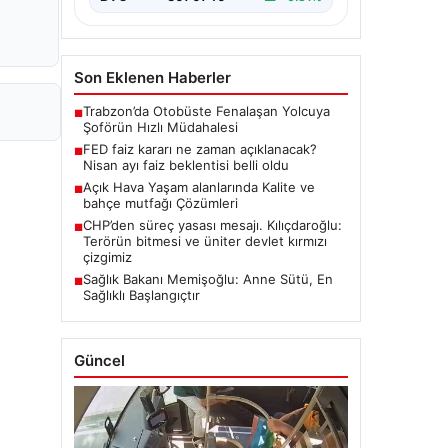
Son Eklenen Haberler
Trabzon’da Otobüste Fenalaşan Yolcuya
■
Şoförün Hızlı Müdahalesi
FED faiz kararı ne zaman açıklanacak?
■
Nisan ayı faiz beklentisi belli oldu
Açık Hava Yaşam alanlarında Kalite ve
■
bahçe mutfağı Çözümleri
CHP’den süreç yasası mesajı. Kılıçdaroğlu:
■
Terörün bitmesi ve üniter devlet kırmızı
çizgimiz
Sağlık Bakanı Memişoğlu: Anne Sütü, En
■
Sağlıklı Başlangıçtır
Güncel