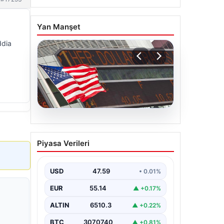
Yan Manşet
ddia
05.08.2026
FED faiz kararı ne zaman
Piyasa Verileri
açıklanacak? Nisan ayı
faiz beklentisi belli oldu
USD
47.59
• 0.01%
EUR
55.14
▲ +0.17%
ALTIN
6510.3
▲ +0.22%
BTC
3070740
▲ +0.81%