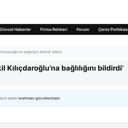
Güncel Haberler
Firma Rehberi
Forum
Çerez Politikas
Kılıçdaroğlu’na bağlılığını bildirdi’ iddiası
il Kılıçdaroğlu’na bağlılığını bildirdi’
 önce
admin
tarafından güncellenmiştir.