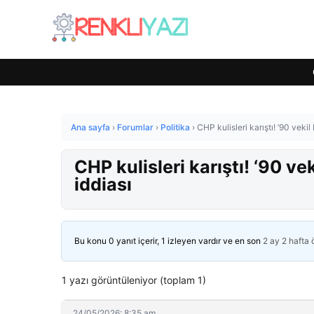
Ana sayfa
›
Forumlar
›
Politika
›
CHP kulisleri karıştı! ‘90 vekil 
CHP kulisleri karıştı! ‘90 vek
iddiası
Bu konu 0 yanıt içerir, 1 izleyen vardır ve en son
2 ay 2 hafta
1 yazı görüntüleniyor (toplam 1)
24/05/2026: 8:35 am