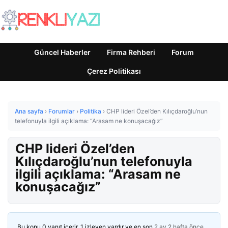
Güncel Haberler
Firma Rehberi
Forum
Çerez Politikası
Ana sayfa
›
Forumlar
›
Politika
›
CHP lideri Özel’den Kılıçdaroğlu’nun
telefonuyla ilgili açıklama: “Arasam ne konuşacağız”
CHP lideri Özel’den
Kılıçdaroğlu’nun telefonuyla
ilgili açıklama: “Arasam ne
konuşacağız”
Bu konu 0 yanıt içerir, 1 izleyen vardır ve en son
2 ay 2 hafta önce