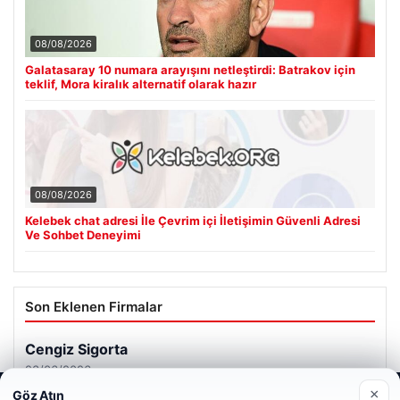
08/08/2026
Galatasaray 10 numara arayışını netleştirdi: Batrakov için
teklif, Mora kiralık alternatif olarak hazır
08/08/2026
Kelebek chat adresi İle Çevrim içi İletişimin Güvenli Adresi
Ve Sohbet Deneyimi
Son Eklenen Firmalar
Cengiz Sigorta
23/06/2026
×
Göz Atın
Web sitemizi nasıl kullandığınızı daha iyi anlayabilmek,