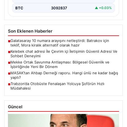
BTC
3092837
▲ +0.03%
Son Eklenen Haberler
Galatasaray 10 numara arayışını netleştirdi: Batrakov için
■
teklif, Mora kiralık alternatif olarak hazır
Kelebek chat adresi İle Çevrim içi İletişimin Güvenli Adresi Ve
■
Sohbet Deneyimi
Mekke Ortak Savunma Antlaşması: Bölgesel Güvenlik ve
■
İşbirliğinde Yeni Bir Dönem
MASAK’tan Ahbap Derneği raporu. Hangi ünlü ne kadar bağış
■
yaptı?
Trabzon’da Otobüste Fenalaşan Yolcuya Şoförün Hızlı
■
Müdahalesi
Güncel