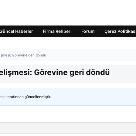
Güncel Haberler
Firma Rehberi
Forum
Çerez Politikas
şmesi: Görevine geri döndü
lişmesi: Görevine geri döndü
min
tarafından güncellenmiştir.