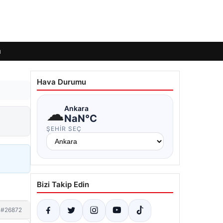
ı
Hava Durumu
☁
Ankara
NaN°C
ŞEHIR SEÇ
Bizi Takip Edin
#26872