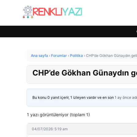
Ana sayfa
›
Forumlar
›
Politika
›
CHP’de Gökhan Günaydın geli
CHP’de Gökhan Günaydın ge
Bu konu 0 yanıt içerir, 1 izleyen vardır ve en son
1 ay önce
ad
1 yazı görüntüleniyor (toplam 1)
04/07/2026: 5:19 am