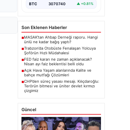
BTC
3070740
▲ +0.81%
Son Eklenen Haberler
MASAK’tan Ahbap Derneği raporu. Hangi
■
ünlü ne kadar bağış yaptı?
Trabzon’da Otobüste Fenalaşan Yolcuya
■
Şoförün Hızlı Müdahalesi
FED faiz kararı ne zaman açıklanacak?
■
Nisan ayı faiz beklentisi belli oldu
Açık Hava Yaşam alanlarında Kalite ve
■
bahçe mutfağı Çözümleri
CHP’den süreç yasası mesajı. Kılıçdaroğlu:
■
Terörün bitmesi ve üniter devlet kırmızı
çizgimiz
Güncel