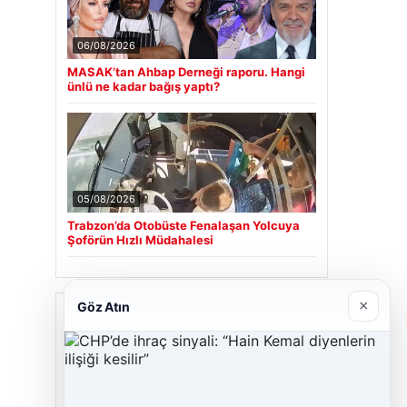
06/08/2026
MASAK’tan Ahbap Derneği raporu. Hangi
ünlü ne kadar bağış yaptı?
05/08/2026
Trabzon’da Otobüste Fenalaşan Yolcuya
Şoförün Hızlı Müdahalesi
×
Göz Atın
Son Eklenen Firmalar
Cengiz Sigorta
23/06/2026