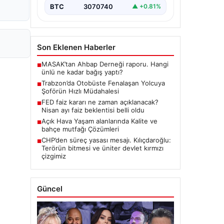
BTC
3070740
▲ +0.81%
Son Eklenen Haberler
MASAK’tan Ahbap Derneği raporu. Hangi
■
ünlü ne kadar bağış yaptı?
Trabzon’da Otobüste Fenalaşan Yolcuya
■
Şoförün Hızlı Müdahalesi
FED faiz kararı ne zaman açıklanacak?
■
Nisan ayı faiz beklentisi belli oldu
Açık Hava Yaşam alanlarında Kalite ve
■
bahçe mutfağı Çözümleri
CHP’den süreç yasası mesajı. Kılıçdaroğlu:
■
Terörün bitmesi ve üniter devlet kırmızı
çizgimiz
Güncel