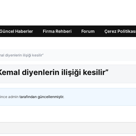
Güncel Haberler
Firma Rehberi
Forum
Çerez Politikas
 diyenlerin ilişiği kesilir”
emal diyenlerin ilişiği kesilir”
 önce
admin
tarafından güncellenmiştir.