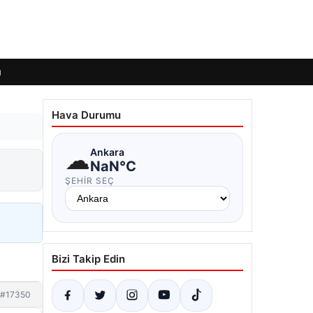
ı
Hava Durumu
☁
Ankara
NaN°C
ŞEHIR SEÇ
Bizi Takip Edin
#17350