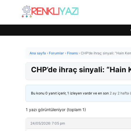
Ana sayfa
›
Forumlar
›
Finans
›
CHP’de ihraç sinyali: “Hain Kemal
CHP’de ihraç sinyali: “Hain K
Bu konu 0 yanıt içerir, 1 izleyen vardır ve en son
2 ay 2 hafta
1 yazı görüntüleniyor (toplam 1)
24/05/2026: 7:05 pm