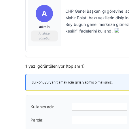
CHP Genel Başkanlığı görevine iade
A
Mahir Polat, bazı vekillerin disipl
Bey bugün genel merkeze gitmez. Di
admin
kesilir” ifadelerini kullandı.
Anahtar
yönetici
1 yazı görüntüleniyor (toplam 1)
Bu konuyu yanıtlamak için giriş yapmış olmalısınız.
Kullanıcı adı:
Parola: