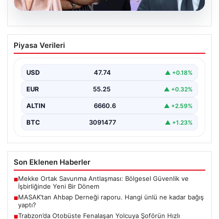
06.08.2026
MASAK’tan Ahbap Derneği raporu.
Piyasa Verileri
Hangi ünlü ne kadar bağış yaptı?
{"title": "MASAK'tan Ahbap Derneği Raporu: Ünlülerin
Bağışları ve Paranın Akibeti", "content": "Son dönemde
USD
47.74
▲ +0.18%
kamuoyunun…
EUR
55.25
▲ +0.32%
ALTIN
6660.6
▲ +2.59%
BTC
3091477
▲ +1.23%
Son Eklenen Haberler
Mekke Ortak Savunma Antlaşması: Bölgesel Güvenlik ve
■
İşbirliğinde Yeni Bir Dönem
MASAK’tan Ahbap Derneği raporu. Hangi ünlü ne kadar bağış
■
yaptı?
Trabzon’da Otobüste Fenalaşan Yolcuya Şoförün Hızlı
■