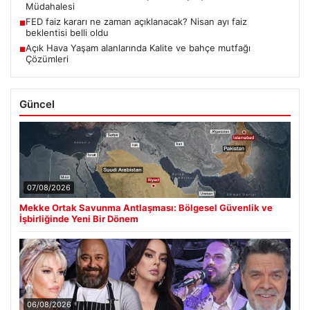
Müdahalesi
FED faiz kararı ne zaman açıklanacak? Nisan ayı faiz
■
beklentisi belli oldu
Açık Hava Yaşam alanlarında Kalite ve bahçe mutfağı
■
Çözümleri
Güncel
07/08/2026
Mekke Ortak Savunma Antlaşması: Bölgesel Güvenlik ve
İşbirliğinde Yeni Bir Dönem
06/08/2026