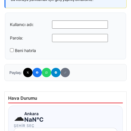
Kullanıcı adı:
Parola:
Beni hatırla
Paylaş:
Hava Durumu
☁
Ankara
NaN°C
ŞEHIR SEÇ