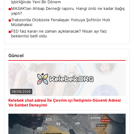
İşbirliğinde Yeni Bir Dönem
MASAK’tan Ahbap Derneği raporu. Hangi ünlü ne kadar bağış
■
yaptı?
Trabzon’da Otobüste Fenalaşan Yolcuya Şoförün Hızlı
■
Müdahalesi
FED faiz kararı ne zaman açıklanacak? Nisan ayı faiz
■
beklentisi belli oldu
Güncel
08/08/2026
Kelebek chat adresi İle Çevrim içi İletişimin Güvenli Adresi
Ve Sohbet Deneyimi