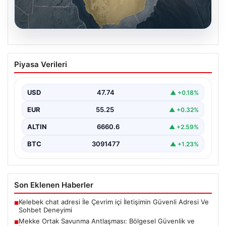
07.08.2026
Mekke Ortak Savunma Antlaşması:
Piyasa Verileri
Bölgesel Güvenlik ve İşbirliğinde Yeni
Bir Dönem
USD
47.74
▲ +0.18%
Türkiye, Suudi Arabistan ve Pakistan arasında
imzalanan Mekke Ortak Savunma Anlaşması, bölgesel
EUR
55.25
▲ +0.32%
ve küresel…
ALTIN
6660.6
▲ +2.59%
BTC
3091477
▲ +1.23%
Son Eklenen Haberler
Kelebek chat adresi İle Çevrim içi İletişimin Güvenli Adresi Ve
■
Sohbet Deneyimi
Mekke Ortak Savunma Antlaşması: Bölgesel Güvenlik ve
■