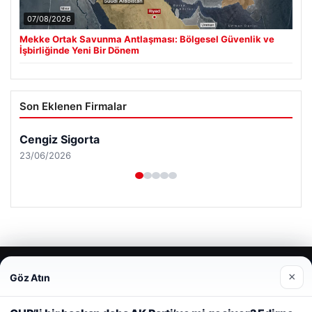
07/08/2026
Mekke Ortak Savunma Antlaşması: Bölgesel Güvenlik ve
İşbirliğinde Yeni Bir Dönem
Son Eklenen Firmalar
×
Göz Atın
Web sitemizi nasıl kullandığınızı daha iyi anlayabilmek,
deneyiminizi kişiselleştirmek ve geliştirmek amacıyla çerezler
kullanıyoruz.
Çerez Politikamız