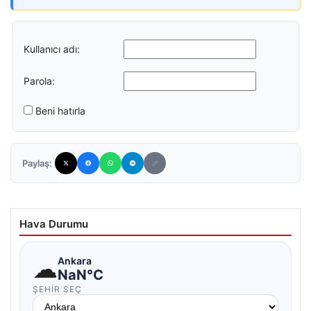
Kullanıcı adı:
Parola:
Beni hatırla
Paylaş:
Hava Durumu
☁
Ankara
NaN°C
ŞEHIR SEÇ