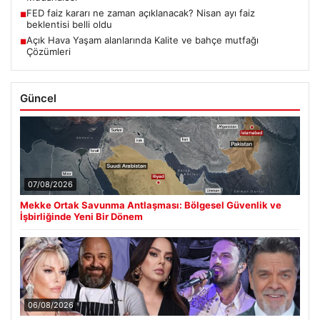
FED faiz kararı ne zaman açıklanacak? Nisan ayı faiz
■
beklentisi belli oldu
Açık Hava Yaşam alanlarında Kalite ve bahçe mutfağı
■
Çözümleri
Güncel
07/08/2026
Mekke Ortak Savunma Antlaşması: Bölgesel Güvenlik ve
İşbirliğinde Yeni Bir Dönem
06/08/2026