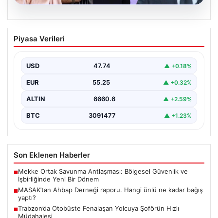
06.08.2026
MASAK’tan Ahbap Derneği raporu.
Piyasa Verileri
Hangi ünlü ne kadar bağış yaptı?
{"title": "MASAK'tan Ahbap Derneği Raporu: Ünlülerin
Bağışları ve Paranın Akibeti", "content": "Son dönemde
USD
47.74
▲ +0.18%
kamuoyunun…
EUR
55.25
▲ +0.32%
ALTIN
6660.6
▲ +2.59%
BTC
3091477
▲ +1.23%
Son Eklenen Haberler
Mekke Ortak Savunma Antlaşması: Bölgesel Güvenlik ve
■
İşbirliğinde Yeni Bir Dönem
MASAK’tan Ahbap Derneği raporu. Hangi ünlü ne kadar bağış
■
yaptı?
Trabzon’da Otobüste Fenalaşan Yolcuya Şoförün Hızlı
■
Müdahalesi