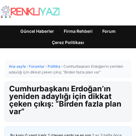
Güncel Haberler
Firma Rehberi
Forum
Çerez Politikası
Ana sayfa
›
Forumlar
›
Politika
›
Cumhurbaşkanı Erdoğan’ın yeniden
adaylığı için dikkat çeken çıkış: “Birden fazla plan var”
Cumhurbaşkanı Erdoğan’ın
yeniden adaylığı için dikkat
çeken çıkış: “Birden fazla plan
var”
Bu konu 0 yanıt içerir, 1 izleyen vardır ve en son
2 ay 3 hafta önce