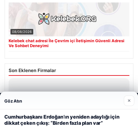
08/08/2026
Kelebek chat adresi İle Çevrim içi İletişimin Güvenli Adresi
Ve Sohbet Deneyimi
Son Eklenen Firmalar
×
Göz Atın
Web sitemizi nasıl kullandığınızı daha iyi anlayabilmek,
deneyiminizi kişiselleştirmek ve geliştirmek amacıyla çerezler
kullanıyoruz.
Çerez Politikamız
Cumhurbaşkanı Erdoğan’ın yeniden adaylığı için
dikkat çeken çıkış: “Birden fazla plan var”
Reddet
Kabul Et