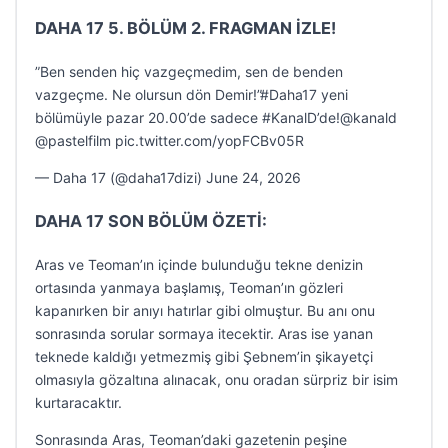
DAHA 17 5. BÖLÜM 2. FRAGMAN İZLE!
”Ben senden hiç vazgeçmedim, sen de benden
vazgeçme. Ne olursun dön Demir!”#Daha17 yeni
bölümüyle pazar 20.00’de sadece #KanalD’de!@kanald
@pastelfilm pic.twitter.com/yopFCBv05R
— Daha 17 (@daha17dizi) June 24, 2026
DAHA 17 SON BÖLÜM ÖZETİ:
Aras ve Teoman’ın içinde bulunduğu tekne denizin
ortasında yanmaya başlamış, Teoman’ın gözleri
kapanırken bir anıyı hatırlar gibi olmuştur. Bu anı onu
sonrasında sorular sormaya itecektir. Aras ise yanan
teknede kaldığı yetmezmiş gibi Şebnem’in şikayetçi
olmasıyla gözaltına alınacak, onu oradan sürpriz bir isim
kurtaracaktır.
Sonrasında Aras, Teoman’daki gazetenin peşine