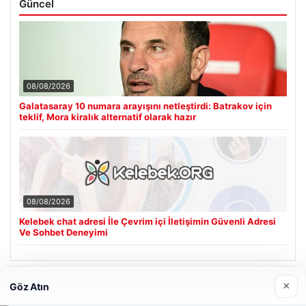
Güncel
08/08/2026
Galatasaray 10 numara arayışını netleştirdi: Batrakov için
teklif, Mora kiralık alternatif olarak hazır
08/08/2026
Kelebek chat adresi İle Çevrim içi İletişimin Güvenli Adresi
Ve Sohbet Deneyimi
×
Göz Atın
Son Eklenen Firmalar