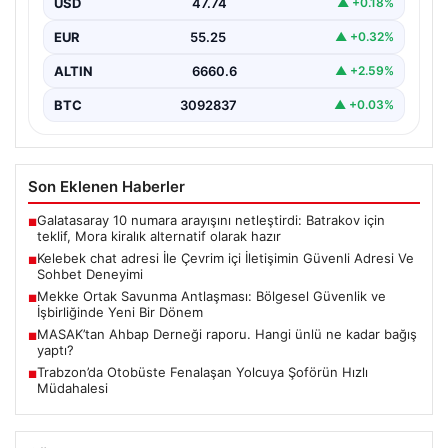
USD
47.74
▲ +0.18%
Sanal çağında bireylerin kaliteli bir tarzda irtibat kurması
kritik bir önem ifade etmektedir. Halen…
EUR
55.25
▲ +0.32%
ALTIN
6660.6
▲ +2.59%
BTC
3092837
▲ +0.03%
Son Eklenen Haberler
Galatasaray 10 numara arayışını netleştirdi: Batrakov için
■
teklif, Mora kiralık alternatif olarak hazır
Kelebek chat adresi İle Çevrim içi İletişimin Güvenli Adresi Ve
■
Sohbet Deneyimi
Mekke Ortak Savunma Antlaşması: Bölgesel Güvenlik ve
■
İşbirliğinde Yeni Bir Dönem
MASAK’tan Ahbap Derneği raporu. Hangi ünlü ne kadar bağış
■
yaptı?
Trabzon’da Otobüste Fenalaşan Yolcuya Şoförün Hızlı
■
Müdahalesi