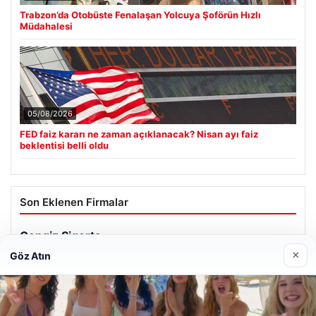
Trabzon’da Otobüste Fenalaşan Yolcuya Şoförün Hızlı
Müdahalesi
05/08/2026
FED faiz kararı ne zaman açıklanacak? Nisan ayı faiz
beklentisi belli oldu
Son Eklenen Firmalar
×
Göz Atın