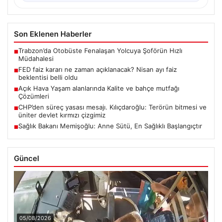
Son Eklenen Haberler
Trabzon’da Otobüste Fenalaşan Yolcuya Şoförün Hızlı
■
Müdahalesi
FED faiz kararı ne zaman açıklanacak? Nisan ayı faiz
■
beklentisi belli oldu
Açık Hava Yaşam alanlarında Kalite ve bahçe mutfağı
■
Çözümleri
CHP’den süreç yasası mesajı. Kılıçdaroğlu: Terörün bitmesi ve
■
üniter devlet kırmızı çizgimiz
Sağlık Bakanı Memişoğlu: Anne Sütü, En Sağlıklı Başlangıçtır
■
Güncel
05/08/2026