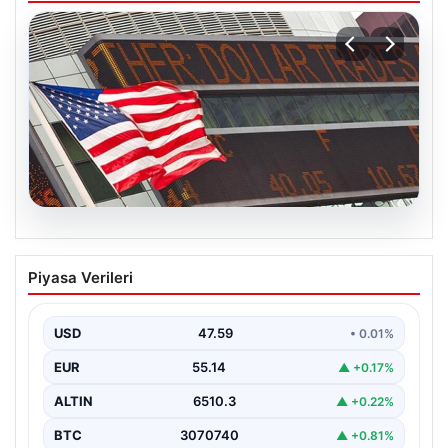
05.08.2026
FED faiz kararı ne zaman açıklanacak?
Piyasa Verileri
Nisan ayı faiz beklentisi belli oldu
USD
47.59
• 0.01%
EUR
55.14
▲ +0.17%
ALTIN
6510.3
▲ +0.22%
BTC
3070740
▲ +0.81%