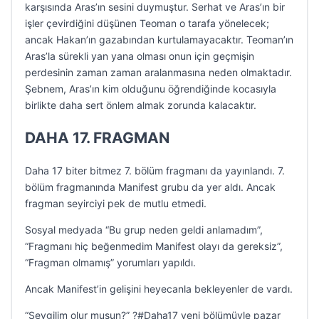
karşısında Aras’ın sesini duymuştur. Serhat ve Aras’ın bir
işler çevirdiğini düşünen Teoman o tarafa yönelecek;
ancak Hakan’ın gazabından kurtulamayacaktır. Teoman’ın
Aras’la sürekli yan yana olması onun için geçmişin
perdesinin zaman zaman aralanmasına neden olmaktadır.
Şebnem, Aras’ın kim olduğunu öğrendiğinde kocasıyla
birlikte daha sert önlem almak zorunda kalacaktır.
DAHA 17. FRAGMAN
Daha 17 biter bitmez 7. bölüm fragmanı da yayınlandı. 7.
bölüm fragmanında Manifest grubu da yer aldı. Ancak
fragman seyirciyi pek de mutlu etmedi.
Sosyal medyada “Bu grup neden geldi anlamadım”,
“Fragmanı hiç beğenmedim Manifest olayı da gereksiz”,
“Fragman olmamış” yorumları yapıldı.
Ancak Manifest’in gelişini heyecanla bekleyenler de vardı.
“Sevgilim olur musun?” ?#Daha17 yeni bölümüyle pazar