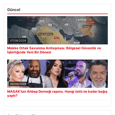
Güncel
07/08/2026
Mekke Ortak Savunma Antlaşması: Bölgesel Güvenlik ve
İşbirliğinde Yeni Bir Dönem
06/08/2026
MASAK’tan Ahbap Derneği raporu. Hangi ünlü ne kadar bağış
yaptı?