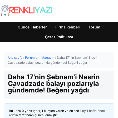
Güncel Haberler
Firma Rehberi
Forum
Çerez Politikası
Ana sayfa
›
Forumlar
›
Magazin
›
Daha 17’nin Şebnem’i Nesrin
Cavadzade balayı pozlarıyla gündemde! Beğeni yağdı
Daha 17’nin Şebnem’i Nesrin
Cavadzade balayı pozlarıyla
gündemde! Beğeni yağdı
Bu konu 0 yanıt içerir, 1 izleyen vardır ve en son
1 ay 1 hafta önce
admin
tarafından güncellenmiştir.