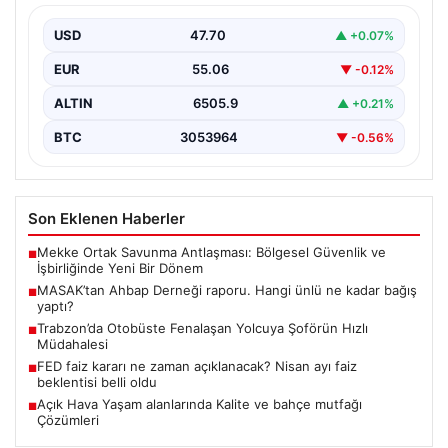
{"title": "MASAK'tan Ahbap Derneği Raporu: Ünlülerin
Bağışları ve Paranın Akibeti", "content": "Son dönemde
USD
47.70
▲ +0.07%
kamuoyunun…
EUR
55.06
▼ -0.12%
ALTIN
6505.9
▲ +0.21%
BTC
3053964
▼ -0.56%
Son Eklenen Haberler
Mekke Ortak Savunma Antlaşması: Bölgesel Güvenlik ve
■
İşbirliğinde Yeni Bir Dönem
MASAK’tan Ahbap Derneği raporu. Hangi ünlü ne kadar bağış
■
yaptı?
Trabzon’da Otobüste Fenalaşan Yolcuya Şoförün Hızlı
■
Müdahalesi
FED faiz kararı ne zaman açıklanacak? Nisan ayı faiz
■
beklentisi belli oldu
Açık Hava Yaşam alanlarında Kalite ve bahçe mutfağı
■
Çözümleri