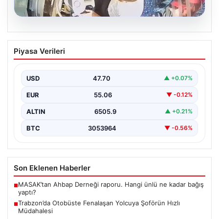
05.08.2026
Trabzon’da Otobüste Fenalaşan
Piyasa Verileri
Yolcuya Şoförün Hızlı Müdahalesi
Trabzon'da halk otobüsünde aniden rahatsızlanan 76
yaşındaki yolcu Hasan Öner’in hayatı, şoför Sinan
USD
47.70
▲ +0.07%
Erdoğan’ın…
EUR
55.06
▼ -0.12%
ALTIN
6505.9
▲ +0.21%
BTC
3053964
▼ -0.56%
Son Eklenen Haberler
MASAK’tan Ahbap Derneği raporu. Hangi ünlü ne kadar bağış
■
yaptı?
Trabzon’da Otobüste Fenalaşan Yolcuya Şoförün Hızlı
■
Müdahalesi