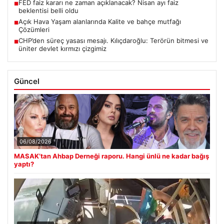
FED faiz kararı ne zaman açıklanacak? Nisan ayı faiz
■
beklentisi belli oldu
Açık Hava Yaşam alanlarında Kalite ve bahçe mutfağı
■
Çözümleri
CHP’den süreç yasası mesajı. Kılıçdaroğlu: Terörün bitmesi ve
■
üniter devlet kırmızı çizgimiz
Güncel
06/08/2026
MASAK’tan Ahbap Derneği raporu. Hangi ünlü ne kadar bağış
yaptı?