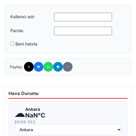
Kullanıcı adı:
Parola:
Beni hatırla
Paylaş:
Hava Durumu
☁
Ankara
NaN°C
ŞEHIR SEÇ