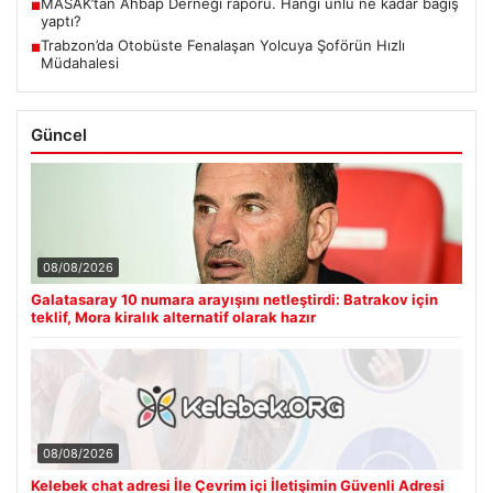
MASAK’tan Ahbap Derneği raporu. Hangi ünlü ne kadar bağış
■
yaptı?
Trabzon’da Otobüste Fenalaşan Yolcuya Şoförün Hızlı
■
Müdahalesi
Güncel
08/08/2026
Galatasaray 10 numara arayışını netleştirdi: Batrakov için
teklif, Mora kiralık alternatif olarak hazır
08/08/2026
Kelebek chat adresi İle Çevrim içi İletişimin Güvenli Adresi