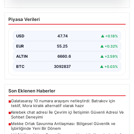
07.08.2026
Mekke Ortak Savunma Antlaşması:
Piyasa Verileri
Bölgesel Güvenlik ve İşbirliğinde Yeni
Bir Dönem
USD
47.74
▲ +0.18%
Türkiye, Suudi Arabistan ve Pakistan arasında
imzalanan Mekke Ortak Savunma Anlaşması, bölgesel
EUR
55.25
▲ +0.32%
ve küresel…
ALTIN
6660.6
▲ +2.59%
BTC
3092837
▲ +0.03%
Son Eklenen Haberler
Galatasaray 10 numara arayışını netleştirdi: Batrakov için
■
teklif, Mora kiralık alternatif olarak hazır
Kelebek chat adresi İle Çevrim içi İletişimin Güvenli Adresi Ve
■
Sohbet Deneyimi
Mekke Ortak Savunma Antlaşması: Bölgesel Güvenlik ve
■
İşbirliğinde Yeni Bir Dönem