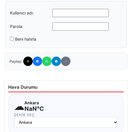
Kullanıcı adı:
Parola:
Beni hatırla
Paylaş:
Hava Durumu
☁
Ankara
NaN°C
ŞEHIR SEÇ