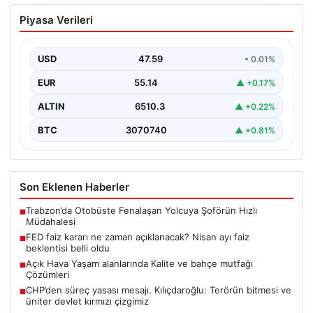
FED faiz kararı ne zaman açıklanacak?
Piyasa Verileri
Nisan ayı faiz beklentisi belli oldu
USD
47.59
• 0.01%
EUR
55.14
▲ +0.17%
ALTIN
6510.3
▲ +0.22%
BTC
3070740
▲ +0.81%
Son Eklenen Haberler
Trabzon’da Otobüste Fenalaşan Yolcuya Şoförün Hızlı
■
Müdahalesi
FED faiz kararı ne zaman açıklanacak? Nisan ayı faiz
■
beklentisi belli oldu
Açık Hava Yaşam alanlarında Kalite ve bahçe mutfağı
■
Çözümleri
CHP’den süreç yasası mesajı. Kılıçdaroğlu: Terörün bitmesi ve
■
üniter devlet kırmızı çizgimiz