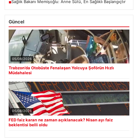
Sağlık Bakanı Memişoğlu: Anne Sütü, En Sağlıklı Başlangıçtır
■
Güncel
05/08/2026
Trabzon’da Otobüste Fenalaşan Yolcuya Şoförün Hızlı
Müdahalesi
05/08/2026
FED faiz kararı ne zaman açıklanacak? Nisan ayı faiz
beklentisi belli oldu