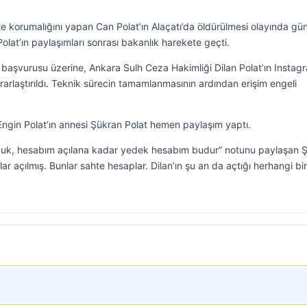
ikte korumalığını yapan Can Polat’ın Alaçatı’da öldürülmesi olayında 
lat’ın paylaşımları sonrası bakanlık harekete geçti.
ı başvurusu üzerine, Ankara Sulh Ceza Hakimliği Dilan Polat’ın Instag
arlaştırıldı. Teknik sürecin tamamlanmasının ardından erişim engeli
ngin Polat’ın annesi Şükran Polat hemen paylaşım yaptı.
nduk, hesabım açılana kadar yedek hesabım budur” notunu paylaşan 
r açılmış. Bunlar sahte hesaplar. Dilan’ın şu an da açtığı herhangi bir