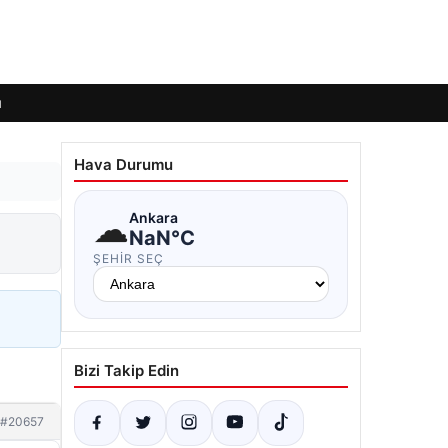
ı
Hava Durumu
☁
Ankara
NaN°C
ŞEHIR SEÇ
Bizi Takip Edin
#20657