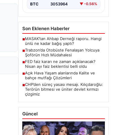
BTC
3053964
▼ -0.56%
Son Eklenen Haberler
MASAK’tan Ahbap Derneği raporu. Hangi
■
ünlü ne kadar bağış yaptı?
Trabzon’da Otobüste Fenalaşan Yolcuya
■
Şoförün Hızlı Müdahalesi
FED faiz kararı ne zaman açıklanacak?
■
Nisan ayı faiz beklentisi belli oldu
Açık Hava Yaşam alanlarında Kalite ve
■
bahçe mutfağı Çözümleri
CHP’den süreç yasası mesajı. Kılıçdaroğlu:
■
Terörün bitmesi ve üniter devlet kırmızı
çizgimiz
Güncel