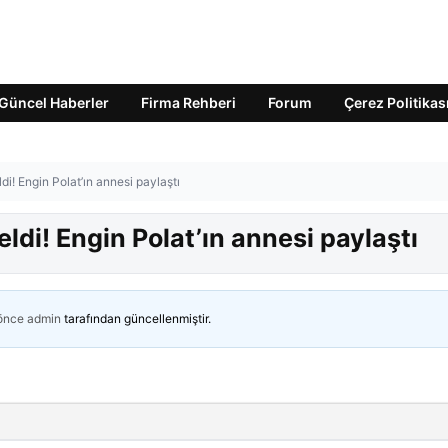
Güncel Haberler
Firma Rehberi
Forum
Çerez Politikas
ldi! Engin Polat’ın annesi paylaştı
eldi! Engin Polat’ın annesi paylaştı
 önce
admin
tarafından güncellenmiştir.