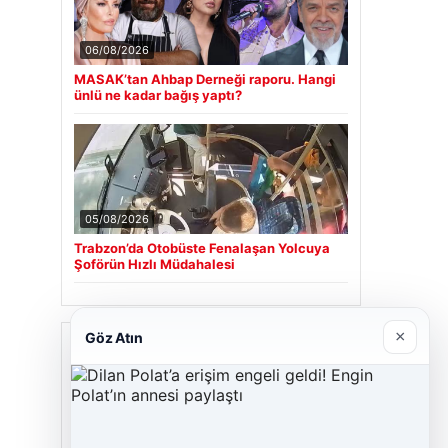
06/08/2026
MASAK’tan Ahbap Derneği raporu. Hangi
ünlü ne kadar bağış yaptı?
05/08/2026
Trabzon’da Otobüste Fenalaşan Yolcuya
Şoförün Hızlı Müdahalesi
×
Göz Atın
Son Eklenen Firmalar
Cengiz Sigorta
23/06/2026