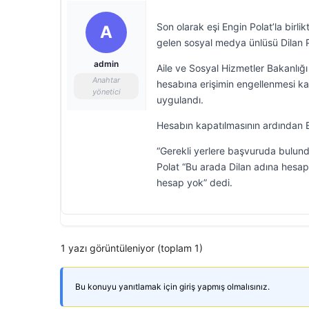
Son olarak eşi Engin Polat’la birl
A
gelen sosyal medya ünlüsü Dilan Po
admin
Aile ve Sosyal Hizmetler Bakanlığ
Anahtar
hesabına erişimin engellenmesi kar
yönetici
uygulandı.
Hesabın kapatılmasının ardından E
“Gerekli yerlere başvuruda bulu
Polat “Bu arada Dilan adına hesapla
hesap yok” dedi.
1 yazı görüntüleniyor (toplam 1)
Bu konuyu yanıtlamak için giriş yapmış olmalısınız.