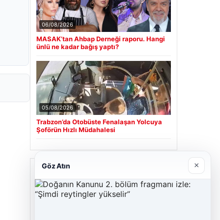
06/08/2026
MASAK’tan Ahbap Derneği raporu. Hangi
ünlü ne kadar bağış yaptı?
05/08/2026
Trabzon’da Otobüste Fenalaşan Yolcuya
Şoförün Hızlı Müdahalesi
×
Göz Atın
Son Eklenen Firmalar
Cengiz Sigorta
23/06/2026