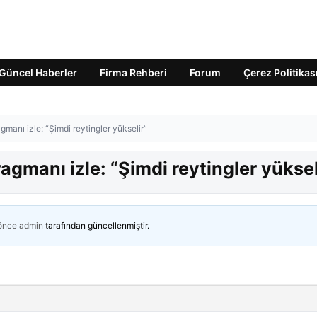
Güncel Haberler
Firma Rehberi
Forum
Çerez Politikas
manı izle: “Şimdi reytingler yükselir”
gmanı izle: “Şimdi reytingler yüksel
 önce
admin
tarafından güncellenmiştir.