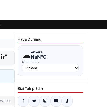
ı
Hava Durumu
☁
Ankara
ir”
NaN°C
ŞEHIR SEÇ
Bizi Takip Edin
#22144