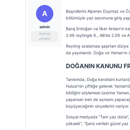
Başrollerini Alperen Duymaz ve Öz
A
bölümüyle yaz sezonuna giriş yaptı.
admin
Barış Erdoğan ve İlker Arslan’ın ka
Anahtar
2.46 reytingle 6., AB’de 2.06 ve A
yönetici
Reyting sıralaması şaşırtan diziy
da yayınlandı. Doğa ve Yaman’ın sam
DOĞANIN KANUNU F
Tanıtımda, Doğa kendisini kurtardı
Hulusi’nin çiftliğe gelerek Yaman’d
bildiğini söylemesi üzerine Yaman, 
yaparsan ben de aynısını yapacağ
büyüyeceğinin sinyallerini veriyor.
Sosyal medyada “Tam yaz dizisi”, “S
yükselir”, “Şans verilsin güzel yaz