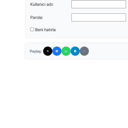
Kullanıcı adı:
Parola:
Beni hatırla
Paylaş: