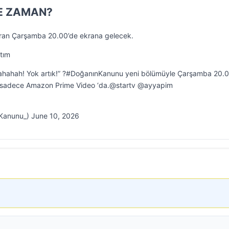
E ZAMAN?
ran Çarşamba 20.00’de ekrana gelecek.
tım
Hahahah! Yok artık!” ?#DoğanınKanunu yeni bölümüyle Çarşamba 20.
a sadece Amazon Prime Video ‘da.@startv @ayyapim
Kanunu_) June 10, 2026