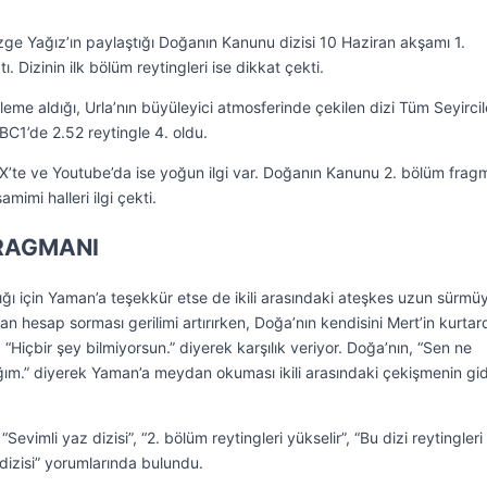
ge Yağız’ın paylaştığı Doğanın Kanunu dizisi 10 Haziran akşamı 1.
 Dizinin ilk bölüm reytingleri ise dikkat çekti.
leme aldığı, Urla’nın büyüleyici atmosferinde çekilen dizi Tüm Seyircil
BC1’de 2.52 reytingle 4. oldu.
e X’te ve Youtube’da ise yoğun ilgi var. Doğanın Kanunu 2. bölüm frag
imi halleri ilgi çekti.
RAGMANI
ğı için Yaman’a teşekkür etse de ikili arasındaki ateşkes uzun sürmüy
an hesap sorması gerilimi artırırken, Doğa’nın kendisini Mert’in kurtard
“Hiçbir şey bilmiyorsun.” diyerek karşılık veriyor. Doğa’nın, “Sen ne
ım.” diyerek Yaman’a meydan okuması ikili arasındaki çekişmenin gi
evimli yaz dizisi”, “2. bölüm reytingleri yükselir”, “Bu dizi reytingleri
 dizisi” yorumlarında bulundu.