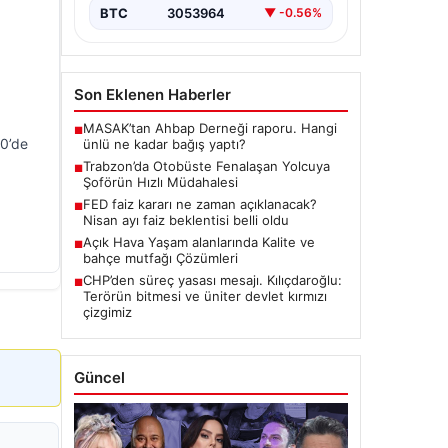
BTC
3053964
▼ -0.56%
Son Eklenen Haberler
MASAK’tan Ahbap Derneği raporu. Hangi
■
00’de
ünlü ne kadar bağış yaptı?
Trabzon’da Otobüste Fenalaşan Yolcuya
■
Şoförün Hızlı Müdahalesi
FED faiz kararı ne zaman açıklanacak?
■
Nisan ayı faiz beklentisi belli oldu
Açık Hava Yaşam alanlarında Kalite ve
■
bahçe mutfağı Çözümleri
CHP’den süreç yasası mesajı. Kılıçdaroğlu:
■
Terörün bitmesi ve üniter devlet kırmızı
çizgimiz
Güncel