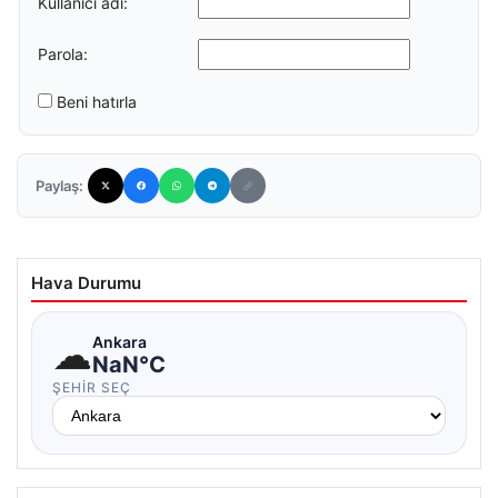
Kullanıcı adı:
Parola:
Beni hatırla
Paylaş:
Hava Durumu
☁
Ankara
NaN°C
ŞEHIR SEÇ