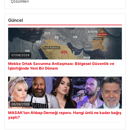
Çözümleri
Güncel
07/08/2026
Mekke Ortak Savunma Antlaşması: Bölgesel Güvenlik ve
İşbirliğinde Yeni Bir Dönem
06/08/2026
MASAK’tan Ahbap Derneği raporu. Hangi ünlü ne kadar bağış
yaptı?