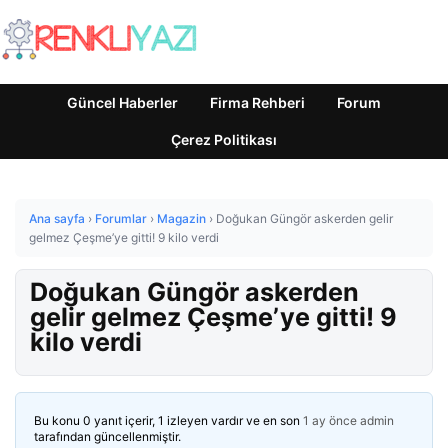
Güncel Haberler
Firma Rehberi
Forum
Çerez Politikası
Ana sayfa
›
Forumlar
›
Magazin
›
Doğukan Güngör askerden gelir
gelmez Çeşme’ye gitti! 9 kilo verdi
Doğukan Güngör askerden
gelir gelmez Çeşme’ye gitti! 9
kilo verdi
Bu konu 0 yanıt içerir, 1 izleyen vardır ve en son
1 ay önce
admin
tarafından güncellenmiştir.