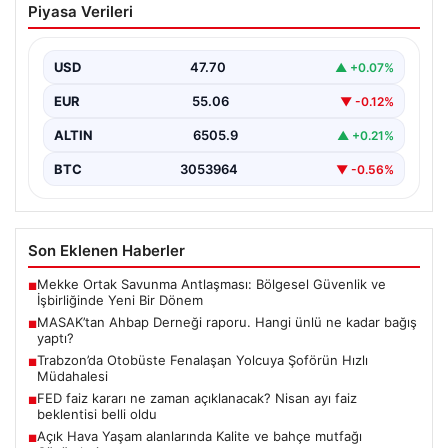
Piyasa Verileri
Hangi ünlü ne kadar bağış yaptı?
{"title": "MASAK'tan Ahbap Derneği Raporu: Ünlülerin
Bağışları ve Paranın Akibeti", "content": "Son dönemde
USD
47.70
▲ +0.07%
kamuoyunun…
EUR
55.06
▼ -0.12%
ALTIN
6505.9
▲ +0.21%
BTC
3053964
▼ -0.56%
Son Eklenen Haberler
Mekke Ortak Savunma Antlaşması: Bölgesel Güvenlik ve
■
İşbirliğinde Yeni Bir Dönem
MASAK’tan Ahbap Derneği raporu. Hangi ünlü ne kadar bağış
■
yaptı?
Trabzon’da Otobüste Fenalaşan Yolcuya Şoförün Hızlı
■
Müdahalesi
FED faiz kararı ne zaman açıklanacak? Nisan ayı faiz
■
beklentisi belli oldu
Açık Hava Yaşam alanlarında Kalite ve bahçe mutfağı
■