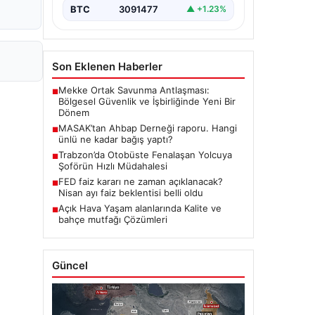
BTC
3091477
▲ +1.23%
Son Eklenen Haberler
Mekke Ortak Savunma Antlaşması:
■
Bölgesel Güvenlik ve İşbirliğinde Yeni Bir
Dönem
MASAK’tan Ahbap Derneği raporu. Hangi
■
ünlü ne kadar bağış yaptı?
Trabzon’da Otobüste Fenalaşan Yolcuya
■
Şoförün Hızlı Müdahalesi
FED faiz kararı ne zaman açıklanacak?
■
Nisan ayı faiz beklentisi belli oldu
Açık Hava Yaşam alanlarında Kalite ve
■
bahçe mutfağı Çözümleri
Güncel