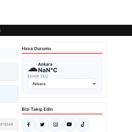
ı
Hava Durumu
☁
Ankara
NaN°C
ŞEHIR SEÇ
Bizi Takip Edin
#16548