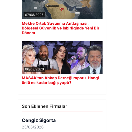
07/08/2026
Mekke Ortak Savunma Antlaşması:
Bölgesel Güvenlik ve İşbirliğinde Yeni Bir
Dönem
06/08/2026
MASAK’tan Ahbap Derneği raporu. Hangi
ünlü ne kadar bağış yaptı?
Son Eklenen Firmalar
Cengiz Sigorta
23/06/2026