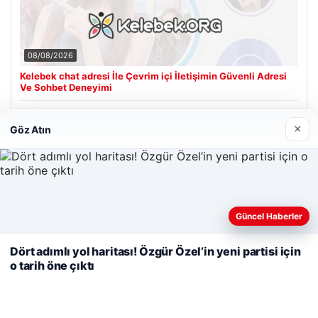
08/08/2026
Kelebek chat adresi İle Çevrim içi İletişimin Güvenli Adresi
Ve Sohbet Deneyimi
×
Göz Atın
Son Eklenen Firmalar
Cengiz Sigorta
23/06/2026
Web sitemizi nasıl kullandığınızı daha iyi anlayabilmek,
Güncel Haberler
deneyiminizi kişiselleştirmek ve geliştirmek amacıyla çerezler
kullanıyoruz.
Çerez Politikamız
Dört adımlı yol haritası! Özgür Özel’in yeni partisi için
o tarih öne çıktı
Reddet
Kabul Et
© 2026 Renkli Yazı – Güncel Haberler