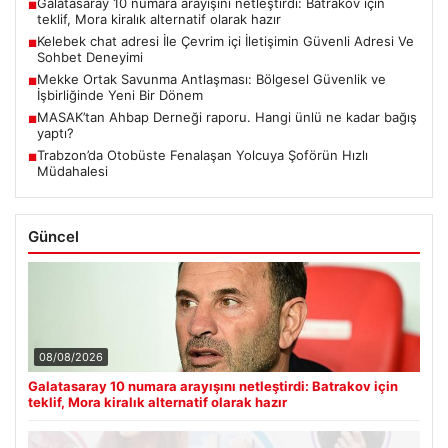
Galatasaray 10 numara arayışını netleştirdi: Batrakov için
■
teklif, Mora kiralık alternatif olarak hazır
Kelebek chat adresi İle Çevrim içi İletişimin Güvenli Adresi Ve
■
Sohbet Deneyimi
Mekke Ortak Savunma Antlaşması: Bölgesel Güvenlik ve
■
İşbirliğinde Yeni Bir Dönem
MASAK’tan Ahbap Derneği raporu. Hangi ünlü ne kadar bağış
■
yaptı?
Trabzon’da Otobüste Fenalaşan Yolcuya Şoförün Hızlı
■
Müdahalesi
Güncel
08/08/2026
Galatasaray 10 numara arayışını netleştirdi: Batrakov için
teklif, Mora kiralık alternatif olarak hazır