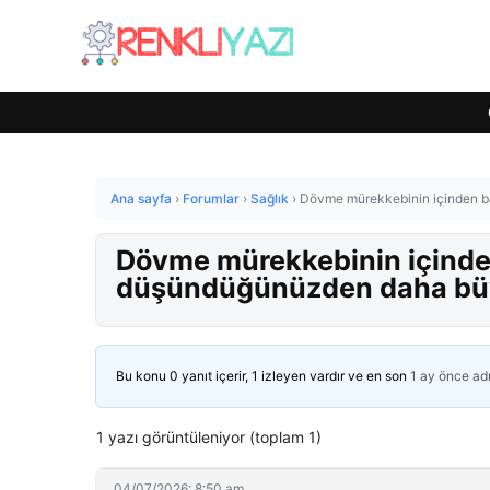
Ana sayfa
›
Forumlar
›
Sağlık
›
Dövme mürekkebinin içinden b
Dövme mürekkebinin içinden
düşündüğünüzden daha b
Bu konu 0 yanıt içerir, 1 izleyen vardır ve en son
1 ay önce
ad
1 yazı görüntüleniyor (toplam 1)
04/07/2026: 8:50 am