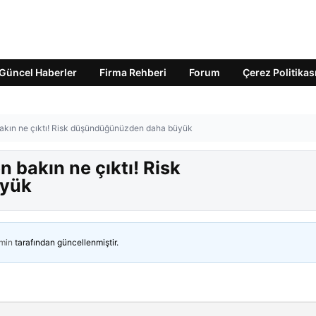
Güncel Haberler
Firma Rehberi
Forum
Çerez Politikas
akın ne çıktı! Risk düşündüğünüzden daha büyük
 bakın ne çıktı! Risk
üyük
min
tarafından güncellenmiştir.