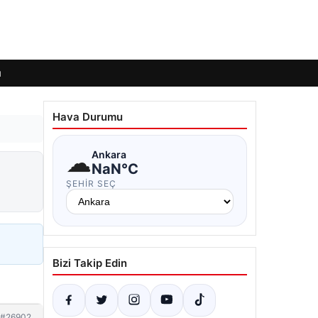
ı
Hava Durumu
☁
Ankara
NaN°C
ŞEHIR SEÇ
Bizi Takip Edin
#26902