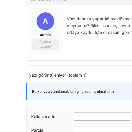
Vücudunuza yaptırdığınız dövmenin
A
muydunuz? Bilim insanları, severek 
ortaya koydu. İşte o masum görüne
admin
Anahtar
yönetici
1 yazı görüntüleniyor (toplam 1)
Bu konuyu yanıtlamak için giriş yapmış olmalısınız.
Kullanıcı adı:
Parola: