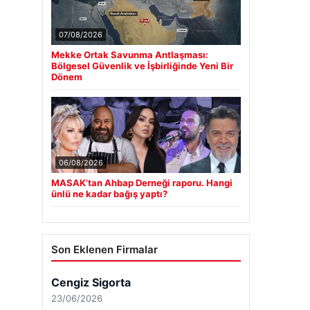
07/08/2026
Mekke Ortak Savunma Antlaşması:
Bölgesel Güvenlik ve İşbirliğinde Yeni Bir
Dönem
06/08/2026
MASAK’tan Ahbap Derneği raporu. Hangi
ünlü ne kadar bağış yaptı?
Son Eklenen Firmalar
Cengiz Sigorta
23/06/2026