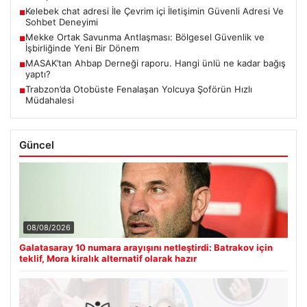
Kelebek chat adresi İle Çevrim içi İletişimin Güvenli Adresi Ve
■
Sohbet Deneyimi
Mekke Ortak Savunma Antlaşması: Bölgesel Güvenlik ve
■
İşbirliğinde Yeni Bir Dönem
MASAK’tan Ahbap Derneği raporu. Hangi ünlü ne kadar bağış
■
yaptı?
Trabzon’da Otobüste Fenalaşan Yolcuya Şoförün Hızlı
■
Müdahalesi
Güncel
08/08/2026
Galatasaray 10 numara arayışını netleştirdi: Batrakov için
teklif, Mora kiralık alternatif olarak hazır