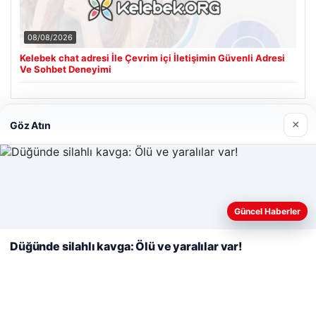
08/08/2026
Kelebek chat adresi İle Çevrim içi İletişimin Güvenli Adresi
Ve Sohbet Deneyimi
×
Göz Atın
Son Eklenen Firmalar
Cengiz Sigorta
23/06/2026
Web sitemizi nasıl kullandığınızı daha iyi anlayabilmek,
deneyiminizi kişiselleştirmek ve geliştirmek amacıyla çerezler
Güncel Haberler
kullanıyoruz.
Çerez Politikamız
Düğünde silahlı kavga: Ölü ve yaralılar var!
Reddet
Kabul Et
© 2026 Renkli Yazı – Güncel Haberler
ri
Tercüme Bürosu
|
Malta Dil Okulu
|
lemagrup.com.tr