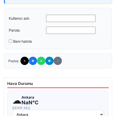
Kullanıcı adı:
Parola:
Beni hatırla
Paylaş:
Hava Durumu
☁
Ankara
NaN°C
ŞEHIR SEÇ