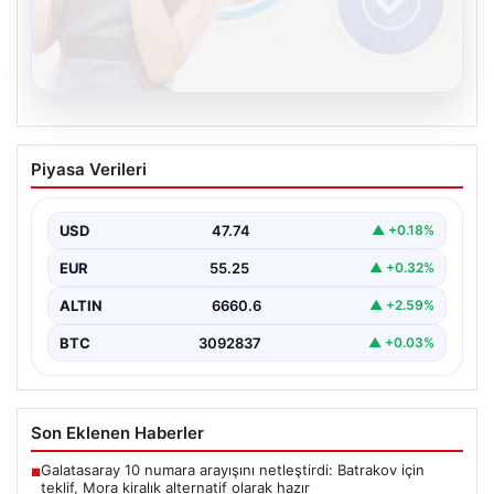
08.08.2026
Kelebek chat adresi İle Çevrim içi
Piyasa Verileri
İletişimin Güvenli Adresi Ve Sohbet
Deneyimi
USD
47.74
▲ +0.18%
Sanal çağında bireylerin kaliteli bir tarzda irtibat kurması
kritik bir önem ifade etmektedir. Halen…
EUR
55.25
▲ +0.32%
ALTIN
6660.6
▲ +2.59%
BTC
3092837
▲ +0.03%
Son Eklenen Haberler
Galatasaray 10 numara arayışını netleştirdi: Batrakov için
■
teklif, Mora kiralık alternatif olarak hazır