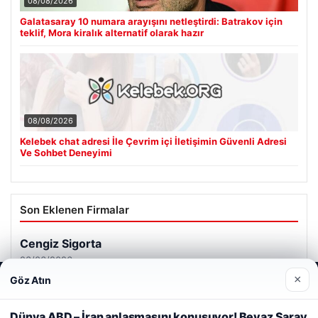
08/08/2026
Galatasaray 10 numara arayışını netleştirdi: Batrakov için
teklif, Mora kiralık alternatif olarak hazır
08/08/2026
Kelebek chat adresi İle Çevrim içi İletişimin Güvenli Adresi
Ve Sohbet Deneyimi
Son Eklenen Firmalar
Cengiz Sigorta
23/06/2026
×
Göz Atın
Web sitemizi nasıl kullandığınızı daha iyi anlayabilmek,
deneyiminizi kişiselleştirmek ve geliştirmek amacıyla çerezler
kullanıyoruz.
Çerez Politikamız
Dünya ABD – İran anlaşmasını konuşuyor! Beyaz Saray