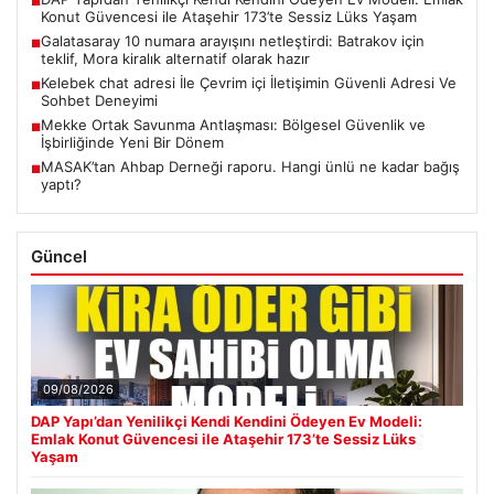
■
Konut Güvencesi ile Ataşehir 173’te Sessiz Lüks Yaşam
Galatasaray 10 numara arayışını netleştirdi: Batrakov için
■
teklif, Mora kiralık alternatif olarak hazır
Kelebek chat adresi İle Çevrim içi İletişimin Güvenli Adresi Ve
■
Sohbet Deneyimi
Mekke Ortak Savunma Antlaşması: Bölgesel Güvenlik ve
■
İşbirliğinde Yeni Bir Dönem
MASAK’tan Ahbap Derneği raporu. Hangi ünlü ne kadar bağış
■
yaptı?
Güncel
09/08/2026
DAP Yapı’dan Yenilikçi Kendi Kendini Ödeyen Ev Modeli:
Emlak Konut Güvencesi ile Ataşehir 173’te Sessiz Lüks
Yaşam