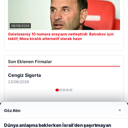
08/08/2026
Galatasaray 10 numara arayışını netleştirdi: Batrakov için
teklif, Mora kiralık alternatif olarak hazır
Son Eklenen Firmalar
Cengiz Sigorta
23/06/2026
×
Göz Atın
Web sitemizi nasıl kullandığınızı daha iyi anlayabilmek,
deneyiminizi kişiselleştirmek ve geliştirmek amacıyla çerezler
kullanıyoruz.
Çerez Politikamız
Dünya anlaşma beklerken İsrail’den şaşırtmayan
© 2026 Renkli Yazı – Güncel Haberler