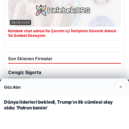
08/08/2026
Kelebek chat adresi İle Çevrim içi İletişimin Güvenli Adresi
Ve Sohbet Deneyimi
Son Eklenen Firmalar
Cengiz Sigorta
23/06/2026
×
Göz Atın
Web sitemizi nasıl kullandığınızı daha iyi anlayabilmek,
deneyiminizi kişiselleştirmek ve geliştirmek amacıyla çerezler
kullanıyoruz.
Çerez Politikamız
Dünya liderleri bekledi, Trump’ın ilk cümlesi olay
oldu: ‘Patron benim’
Reddet
Kabul Et
© 2026 Renkli Yazı – Güncel Haberler