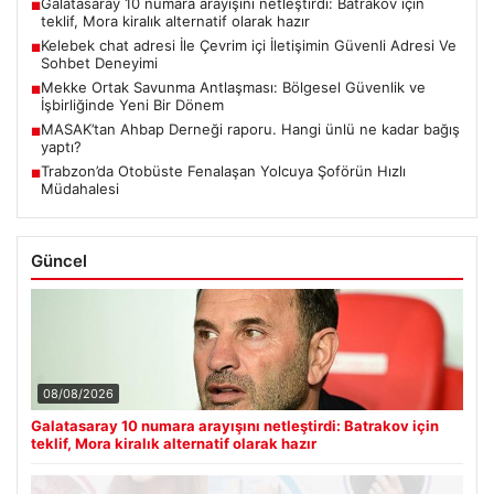
Galatasaray 10 numara arayışını netleştirdi: Batrakov için
■
teklif, Mora kiralık alternatif olarak hazır
Kelebek chat adresi İle Çevrim içi İletişimin Güvenli Adresi Ve
■
Sohbet Deneyimi
Mekke Ortak Savunma Antlaşması: Bölgesel Güvenlik ve
■
İşbirliğinde Yeni Bir Dönem
MASAK’tan Ahbap Derneği raporu. Hangi ünlü ne kadar bağış
■
yaptı?
Trabzon’da Otobüste Fenalaşan Yolcuya Şoförün Hızlı
■
Müdahalesi
Güncel
08/08/2026
Galatasaray 10 numara arayışını netleştirdi: Batrakov için
teklif, Mora kiralık alternatif olarak hazır