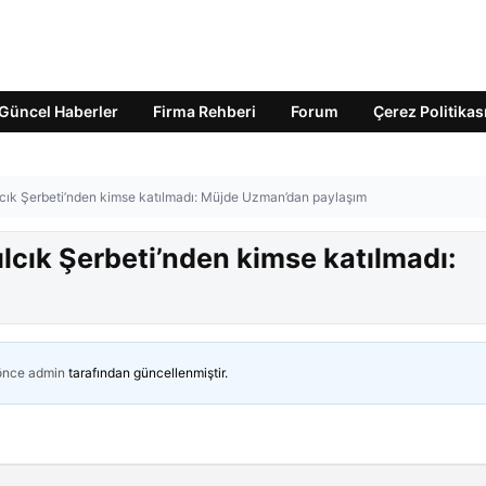
Güncel Haberler
Firma Rehberi
Forum
Çerez Politikas
ılcık Şerbeti’nden kimse katılmadı: Müjde Uzman’dan paylaşım
ılcık Şerbeti’nden kimse katılmadı:
 önce
admin
tarafından güncellenmiştir.