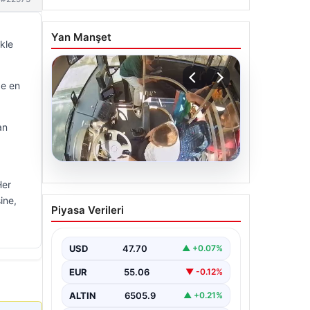
Yan Manşet
kle
de en
an
05.08.2026
Her
FED faiz kararı ne zaman
Piyasa Verileri
ine,
açıklanacak? Nisan ayı
faiz beklentisi belli oldu
USD
47.70
▲ +0.07%
EUR
55.06
▼ -0.12%
ALTIN
6505.9
▲ +0.21%
BTC
3053964
▼ -0.56%