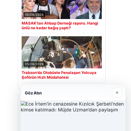
06/08/2026
MASAK’tan Ahbap Derneği raporu. Hangi
ünlü ne kadar bağış yaptı?
05/08/2026
Trabzon’da Otobüste Fenalaşan Yolcuya
Şoförün Hızlı Müdahalesi
×
Göz Atın
Son Eklenen Firmalar
Hastaş Beton
26/05/2026