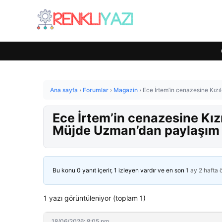
Ana sayfa
›
Forumlar
›
Magazin
›
Ece İrtem’in cenazesine Kız
Ece İrtem’in cenazesine Kız
Müjde Uzman’dan paylaşım
Bu konu 0 yanıt içerir, 1 izleyen vardır ve en son
1 ay 2 hafta
1 yazı görüntüleniyor (toplam 1)
18/06/2026: 8:05 pm