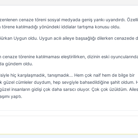
üzenlenen cenaze töreni sosyal medyada geniş yankı uyandırdı. Özelli
ın törene katılmadığı yönündeki iddialar tartışma konusu oldu.
ürkan Uygun oldu. Uygun acılı aileye başsağlığı dilerken cenazede 
enaze törenine katılmaması eleştirilirken, dizinin eski oyuncularınd
 da gündem oldu.
isiyle hiç karşılaşmadık, tanışmadık… Hem çok naif hem de bilge bir
k güzel cümleler duydum, hep sevgiyle bahsedildiğine şahit oldum. 
üzel insanların gidişi çok daha sarsıcı oluyor. Çok çok üzüldüm. Ailes
aşımı yaptı.