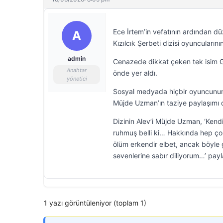
Ece İrtem’in vefatının ardından d
A
Kızılcık Şerbeti dizisi oyuncuların
admin
Cenazede dikkat çeken tek isim G
Anahtar
önde yer aldı.
yönetici
Sosyal medyada hiçbir oyuncunun c
Müjde Uzman’ın taziye paylaşımı
Dizinin Alev’i Müjde Uzman, ‘Kend
ruhmuş belli ki… Hakkında hep ço
ölüm erkendir elbet, ancak böyle g
sevenlerine sabır diliyorum…’ payl
1 yazı görüntüleniyor (toplam 1)