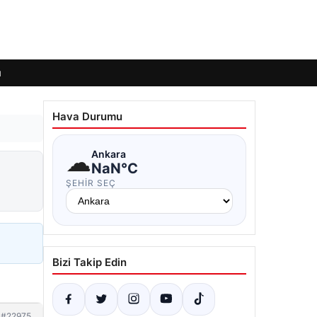
ı
Hava Durumu
☁
Ankara
NaN°C
ŞEHIR SEÇ
Bizi Takip Edin
#22975