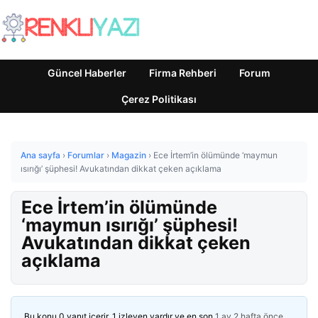
Güncel Haberler
Firma Rehberi
Forum
Çerez Politikası
Ana sayfa
›
Forumlar
›
Magazin
›
Ece İrtem’in ölümünde ‘maymun
ısırığı’ şüphesi! Avukatından dikkat çeken açıklama
Ece İrtem’in ölümünde
‘maymun ısırığı’ şüphesi!
Avukatından dikkat çeken
açıklama
Bu konu 0 yanıt içerir, 1 izleyen vardır ve en son
1 ay 2 hafta önce