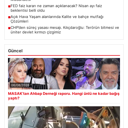
FED faiz kararı ne zaman açıklanacak? Nisan ayı faiz
■
beklentisi belli oldu
Açık Hava Yaşam alanlarında Kalite ve bahçe mutfağı
■
Çözümleri
CHP’den süreç yasası mesajı. Kılıçdaroğlu: Terörün bitmesi ve
■
üniter devlet kırmızı çizgimiz
Güncel
06/08/2026
MASAK’tan Ahbap Derneği raporu. Hangi ünlü ne kadar bağış
yaptı?