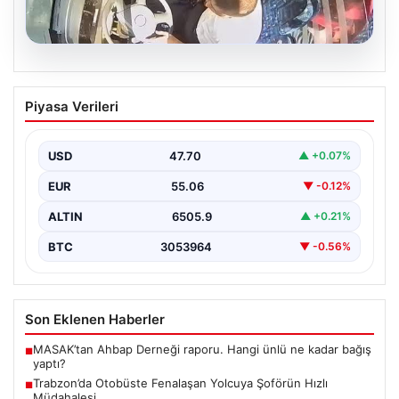
05.08.2026
Trabzon’da Otobüste Fenalaşan
Piyasa Verileri
Yolcuya Şoförün Hızlı Müdahalesi
Trabzon'da halk otobüsünde aniden rahatsızlanan 76
yaşındaki yolcu Hasan Öner’in hayatı, şoför Sinan
USD
47.70
▲ +0.07%
Erdoğan’ın…
EUR
55.06
▼ -0.12%
ALTIN
6505.9
▲ +0.21%
BTC
3053964
▼ -0.56%
Son Eklenen Haberler
MASAK’tan Ahbap Derneği raporu. Hangi ünlü ne kadar bağış
■
yaptı?
Trabzon’da Otobüste Fenalaşan Yolcuya Şoförün Hızlı
■
Müdahalesi