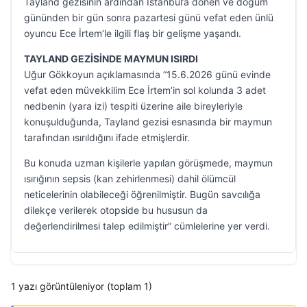
Tayland gezisinin ardından İstanbul’a dönen ve doğum
gününden bir gün sonra pazartesi günü vefat eden ünlü
oyuncu Ece İrtem’le ilgili flaş bir gelişme yaşandı.
TAYLAND GEZİSİNDE MAYMUN ISIRDI
Uğur Gökkoyun açıklamasında “15.6.2026 günü evinde
vefat eden müvekkilim Ece İrtem’in sol kolunda 3 adet
nedbenin (yara izi) tespiti üzerine aile bireyleriyle
konuşulduğunda, Tayland gezisi esnasında bir maymun
tarafından ısırıldığını ifade etmişlerdir.
Bu konuda uzman kişilerle yapılan görüşmede, maymun
ısırığının sepsis (kan zehirlenmesi) dahil ölümcül
neticelerinin olabileceği öğrenilmiştir. Bugün savcılığa
dilekçe verilerek otopside bu hususun da
değerlendirilmesi talep edilmiştir” cümlelerine yer verdi.
1 yazı görüntüleniyor (toplam 1)