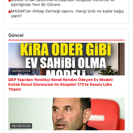
■
İşbirliğinde Yeni Bir Dönem
MASAK’tan Ahbap Derneği raporu. Hangi ünlü ne kadar bağış
■
yaptı?
Güncel
09/08/2026
DAP Yapı’dan Yenilikçi Kendi Kendini Ödeyen Ev Modeli:
Emlak Konut Güvencesi ile Ataşehir 173’te Sessiz Lüks
Yaşam
08/08/2026