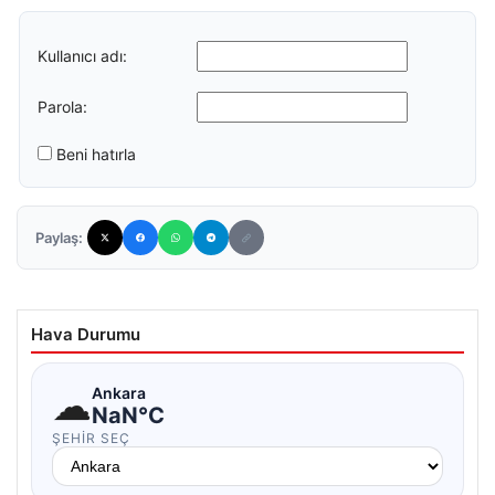
Kullanıcı adı:
Parola:
Beni hatırla
Paylaş:
Hava Durumu
☁
Ankara
NaN°C
ŞEHIR SEÇ