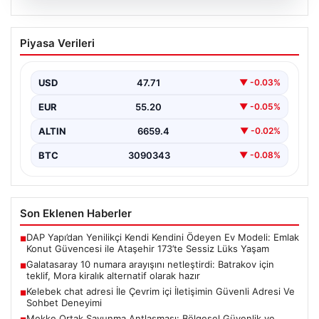
08.08.2026
Galatasaray 10 numara arayışını
Piyasa Verileri
netleştirdi: Batrakov için teklif, Mora
kiralık alternatif olarak hazır
USD
47.71
▼ -0.03%
Galatasaray yönetimi, yaratıcı oyun kurucu arayışında
önemli bir adım attı ve genç yetenek Aleksey…
EUR
55.20
▼ -0.05%
ALTIN
6659.4
▼ -0.02%
BTC
3090343
▼ -0.08%
Son Eklenen Haberler
DAP Yapı’dan Yenilikçi Kendi Kendini Ödeyen Ev Modeli: Emlak
■
Konut Güvencesi ile Ataşehir 173’te Sessiz Lüks Yaşam
Galatasaray 10 numara arayışını netleştirdi: Batrakov için
■
teklif, Mora kiralık alternatif olarak hazır
Kelebek chat adresi İle Çevrim içi İletişimin Güvenli Adresi Ve
■
Sohbet Deneyimi
Mekke Ortak Savunma Antlaşması: Bölgesel Güvenlik ve