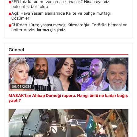
FED faiz kararı ne zaman açıklanacak? Nisan ayı faiz
■
beklentisi belli oldu
Açık Hava Yaşam alanlarında Kalite ve bahçe mutfağı
■
Çözümleri
CHP’den süreç yasası mesajı. Kılıçdaroğlu: Terörün bitmesi ve
■
üniter devlet kırmızı çizgimiz
Güncel
06/08/2026
MASAK’tan Ahbap Derneği raporu. Hangi ünlü ne kadar bağış
yaptı?