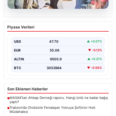
05.08.2026
Trabzon’da Otobüste Fenalaşan
Piyasa Verileri
Yolcuya Şoförün Hızlı Müdahalesi
Trabzon'da halk otobüsünde aniden rahatsızlanan 76
yaşındaki yolcu Hasan Öner’in hayatı, şoför Sinan
USD
47.70
▲ +0.07%
Erdoğan’ın…
EUR
55.06
▼ -0.12%
ALTIN
6505.9
▲ +0.21%
BTC
3053964
▼ -0.56%
Son Eklenen Haberler
MASAK’tan Ahbap Derneği raporu. Hangi ünlü ne kadar bağış
■
yaptı?
Trabzon’da Otobüste Fenalaşan Yolcuya Şoförün Hızlı
■
Müdahalesi