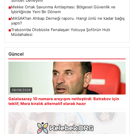
Sohbet Deneyimi
Mekke Ortak Savunma Antlaşması: Bölgesel Güvenlik ve
■
İşbirliğinde Yeni Bir Dönem
MASAK’tan Ahbap Derneği raporu. Hangi ünlü ne kadar bağış
■
yaptı?
Trabzon’da Otobüste Fenalaşan Yolcuya Şoförün Hızlı
■
Müdahalesi
Güncel
08/08/2026
Galatasaray 10 numara arayışını netleştirdi: Batrakov için
teklif, Mora kiralık alternatif olarak hazır