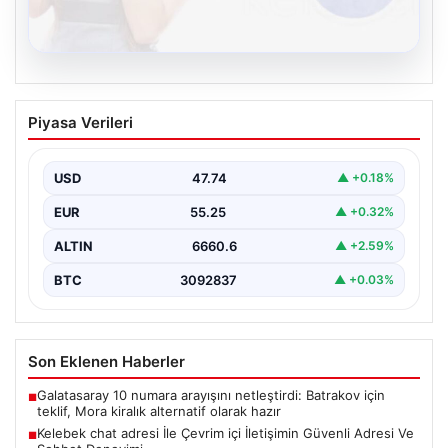
08.08.2026
Kelebek chat adresi İle Çevrim içi
Piyasa Verileri
İletişimin Güvenli Adresi Ve Sohbet
Deneyimi
USD
47.74
▲ +0.18%
Sanal çağında bireylerin kaliteli bir tarzda irtibat kurması
kritik bir önem ifade etmektedir. Halen…
EUR
55.25
▲ +0.32%
ALTIN
6660.6
▲ +2.59%
BTC
3092837
▲ +0.03%
Son Eklenen Haberler
Galatasaray 10 numara arayışını netleştirdi: Batrakov için
■
teklif, Mora kiralık alternatif olarak hazır
Kelebek chat adresi İle Çevrim içi İletişimin Güvenli Adresi Ve
■