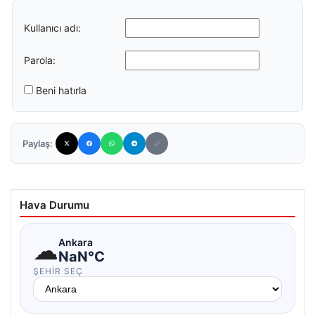
Kullanıcı adı:
Parola:
Beni hatırla
Paylaş:
Hava Durumu
☁
Ankara
NaN°C
ŞEHIR SEÇ