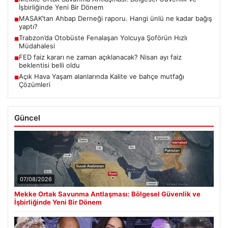
■
İşbirliğinde Yeni Bir Dönem
MASAK’tan Ahbap Derneği raporu. Hangi ünlü ne kadar bağış
■
yaptı?
Trabzon’da Otobüste Fenalaşan Yolcuya Şoförün Hızlı
■
Müdahalesi
FED faiz kararı ne zaman açıklanacak? Nisan ayı faiz
■
beklentisi belli oldu
Açık Hava Yaşam alanlarında Kalite ve bahçe mutfağı
■
Çözümleri
Güncel
07/08/2026
Mekke Ortak Savunma Antlaşması: Bölgesel Güvenlik ve
İşbirliğinde Yeni Bir Dönem