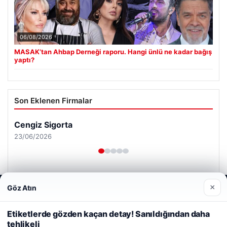
06/08/2026
MASAK’tan Ahbap Derneği raporu. Hangi ünlü ne kadar bağış
yaptı?
Son Eklenen Firmalar
Cengiz Sigorta
23/06/2026
×
Göz Atın
Web sitemizi nasıl kullandığınızı daha iyi anlayabilmek,
deneyiminizi kişiselleştirmek ve geliştirmek amacıyla çerezler
kullanıyoruz.
Çerez Politikamız
Etiketlerde gözden kaçan detay! Sanıldığından daha
© 2026 Renkli Yazı – Güncel Haberler
tehlikeli
Reddet
Kabul Et