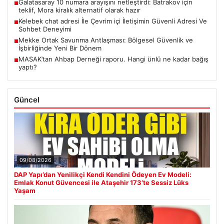
Galatasaray 10 numara arayışını netleştirdi: Batrakov için
■
teklif, Mora kiralık alternatif olarak hazır
Kelebek chat adresi İle Çevrim içi İletişimin Güvenli Adresi Ve
■
Sohbet Deneyimi
Mekke Ortak Savunma Antlaşması: Bölgesel Güvenlik ve
■
İşbirliğinde Yeni Bir Dönem
MASAK’tan Ahbap Derneği raporu. Hangi ünlü ne kadar bağış
■
yaptı?
Güncel
09/08/2026
DAP Yapı’dan Yenilikçi Kendi Kendini Ödeyen Ev Modeli:
Emlak Konut Güvencesi ile Ataşehir 173’te Sessiz Lüks
Yaşam