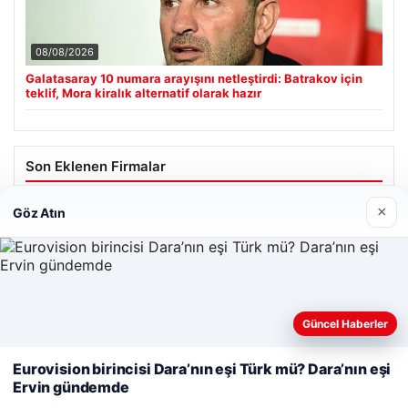
08/08/2026
Galatasaray 10 numara arayışını netleştirdi: Batrakov için
teklif, Mora kiralık alternatif olarak hazır
Son Eklenen Firmalar
Cengiz Sigorta
×
Göz Atın
23/06/2026
Web sitemizi nasıl kullandığınızı daha iyi anlayabilmek,
Güncel Haberler
deneyiminizi kişiselleştirmek ve geliştirmek amacıyla çerezler
kullanıyoruz.
Çerez Politikamız
Eurovision birincisi Dara’nın eşi Türk mü? Dara’nın eşi
© 2026 Renkli Yazı – Güncel Haberler
Ervin gündemde
Reddet
Kabul Et