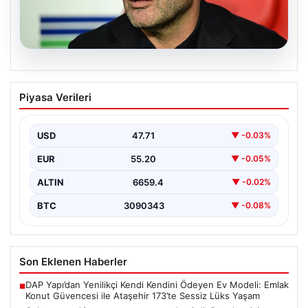
08.08.2026
Galatasaray 10 numara arayışını
Piyasa Verileri
netleştirdi: Batrakov için teklif, Mora
kiralık alternatif olarak hazır
USD
47.71
▼ -0.03%
Galatasaray yönetimi, yaratıcı oyun kurucu arayışında
önemli bir adım attı ve genç yetenek Aleksey…
EUR
55.20
▼ -0.05%
ALTIN
6659.4
▼ -0.02%
BTC
3090343
▼ -0.08%
Son Eklenen Haberler
DAP Yapı’dan Yenilikçi Kendi Kendini Ödeyen Ev Modeli: Emlak
■
Konut Güvencesi ile Ataşehir 173’te Sessiz Lüks Yaşam