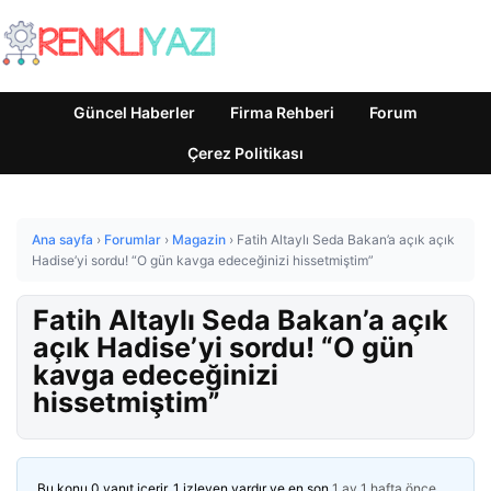
Güncel Haberler
Firma Rehberi
Forum
Çerez Politikası
Ana sayfa
›
Forumlar
›
Magazin
›
Fatih Altaylı Seda Bakan’a açık açık
Hadise’yi sordu! “O gün kavga edeceğinizi hissetmiştim”
Fatih Altaylı Seda Bakan’a açık
açık Hadise’yi sordu! “O gün
kavga edeceğinizi
hissetmiştim”
Bu konu 0 yanıt içerir, 1 izleyen vardır ve en son
1 ay 1 hafta önce