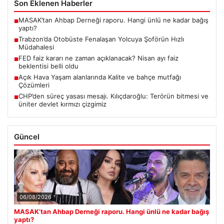
Son Eklenen Haberler
MASAK’tan Ahbap Derneği raporu. Hangi ünlü ne kadar bağış
■
yaptı?
Trabzon’da Otobüste Fenalaşan Yolcuya Şoförün Hızlı
■
Müdahalesi
FED faiz kararı ne zaman açıklanacak? Nisan ayı faiz
■
beklentisi belli oldu
Açık Hava Yaşam alanlarında Kalite ve bahçe mutfağı
■
Çözümleri
CHP’den süreç yasası mesajı. Kılıçdaroğlu: Terörün bitmesi ve
■
üniter devlet kırmızı çizgimiz
Güncel
06/08/2026
MASAK’tan Ahbap Derneği raporu. Hangi ünlü ne kadar bağış
yaptı?