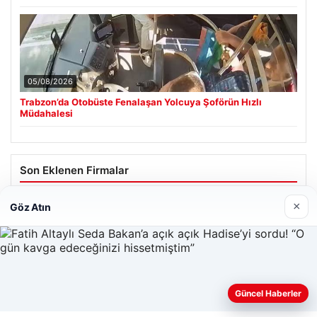
05/08/2026
Trabzon’da Otobüste Fenalaşan Yolcuya Şoförün Hızlı
Müdahalesi
Son Eklenen Firmalar
Cengiz Sigorta
×
Göz Atın
23/06/2026
Web sitemizi nasıl kullandığınızı daha iyi anlayabilmek,
Güncel Haberler
deneyiminizi kişiselleştirmek ve geliştirmek amacıyla çerezler