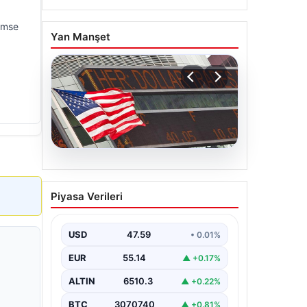
kimse
Yan Manşet
05.08.2026
FED faiz kararı ne zaman
Piyasa Verileri
açıklanacak? Nisan ayı
faiz beklentisi belli oldu
USD
47.59
• 0.01%
EUR
55.14
▲ +0.17%
ALTIN
6510.3
▲ +0.22%
BTC
3070740
▲ +0.81%