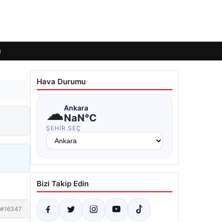
ı
Hava Durumu
☁
Ankara
NaN°C
ŞEHIR SEÇ
Bizi Takip Edin
#16347