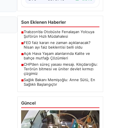
Son Eklenen Haberler
Trabzon’da Otobüste Fenalaşan Yolcuya
■
Şoförün Hızlı Müdahalesi
FED faiz kararı ne zaman açıklanacak?
■
Nisan ayı faiz beklentisi belli oldu
Açık Hava Yaşam alanlarında Kalite ve
■
bahçe mutfağı Çözümleri
CHP’den süreç yasası mesajı. Kılıçdaroğlu:
■
Terörün bitmesi ve üniter devlet kırmızı
çizgimiz
Sağlık Bakanı Memişoğlu: Anne Sütü, En
■
Sağlıklı Başlangıçtır
Güncel