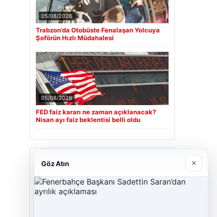
05/08/2026
Trabzon’da Otobüste Fenalaşan Yolcuya
Şoförün Hızlı Müdahalesi
05/08/2026
FED faiz kararı ne zaman açıklanacak?
Nisan ayı faiz beklentisi belli oldu
Son Eklenen Firmalar
×
Göz Atın
Cengiz Sigorta
23/06/2026