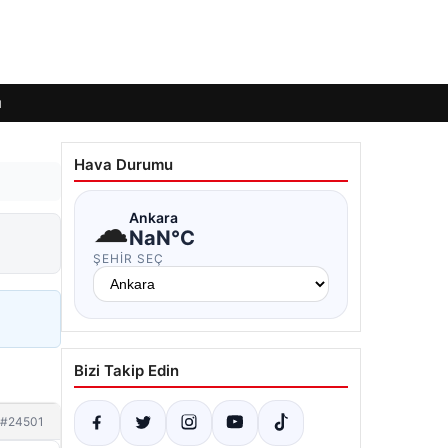
ı
Hava Durumu
☁
Ankara
NaN°C
ŞEHIR SEÇ
Bizi Takip Edin
#24501