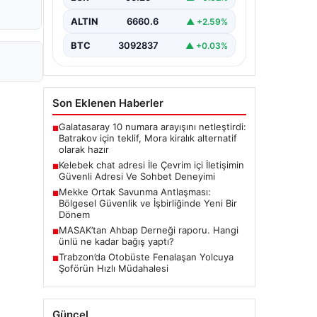
tarzda irtibat kurması kritik bir önem
ifade etmektedir. Halen…
ALTIN
6660.6
▲ +2.59%
BTC
3092837
▲ +0.03%
Son Eklenen Haberler
Galatasaray 10 numara arayışını netleştirdi:
■
Batrakov için teklif, Mora kiralık alternatif
olarak hazır
Kelebek chat adresi İle Çevrim içi İletişimin
■
Güvenli Adresi Ve Sohbet Deneyimi
Mekke Ortak Savunma Antlaşması:
■
Bölgesel Güvenlik ve İşbirliğinde Yeni Bir
Dönem
MASAK’tan Ahbap Derneği raporu. Hangi
■
ünlü ne kadar bağış yaptı?
Trabzon’da Otobüste Fenalaşan Yolcuya
■
Şoförün Hızlı Müdahalesi
Güncel