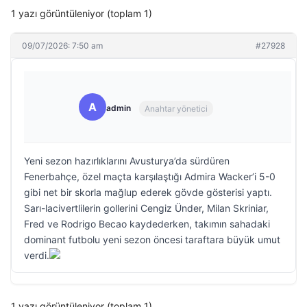
1 yazı görüntüleniyor (toplam 1)
09/07/2026: 7:50 am
#27928
A
admin
Anahtar yönetici
Yeni sezon hazırlıklarını Avusturya’da sürdüren
Fenerbahçe, özel maçta karşılaştığı Admira Wacker’i 5-0
gibi net bir skorla mağlup ederek gövde gösterisi yaptı.
Sarı-lacivertlilerin gollerini Cengiz Ünder, Milan Skriniar,
Fred ve Rodrigo Becao kaydederken, takımın sahadaki
dominant futbolu yeni sezon öncesi taraftara büyük umut
verdi.
1 yazı görüntüleniyor (toplam 1)