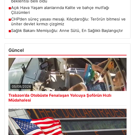
beklentisi belli oldu
Açık Hava Yaşam alanlarında Kalite ve bahçe mutfağı
■
Çözümleri
CHP’den süreç yasası mesajı. Kılıçdaroğlu: Terörün bitmesi ve
■
üniter devlet kırmızı çizgimiz
Sağlık Bakanı Memişoğlu: Anne Sütü, En Sağlıklı Başlangıçtır
■
Güncel
05/08/2026
Trabzon’da Otobüste Fenalaşan Yolcuya Şoförün Hızlı
Müdahalesi